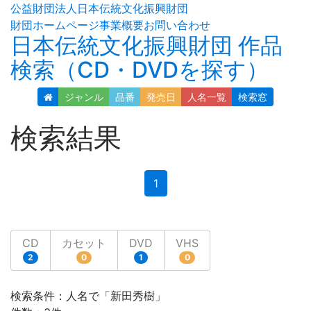
公益財団法人日本伝統文化振興財団
財団ホームページ
事業概要
お問い合わせ
日本伝統文化振興財団 作品
検索（CD・DVDを探す）
ジャンル
品番
発売日
人名
一覧
検索窓
検索結果
(current)
1
CD
カセット
DVD
VHS
2
0
1
0
検索条件：人名で「新田秀樹」