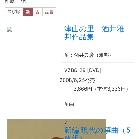
件数：3件
並び順
新
古
品番
津山の里 酒井雅
邦作品集
箏
：酒井典彦（雅邦）
VZBG-29 [DVD]
2008/6/25発売
3,666円（本体3,333円）
箏曲
♪
新編 現代の箏曲（5
枚組）