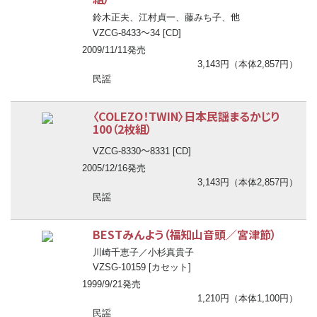
他
鈴木正夫、江村貞一、藤みち子、
〜
VZCG-8433
34 [CD]
2009/11/11発売
3,143円（本体2,857円）
民謡
〈COLEZO！TWIN〉日本民謡まるかじり
100（2枚組）
〜
VZCG-8330
8331 [CD]
2005/12/16発売
3,143円（本体2,857円）
民謡
BESTみんよう（福知山音頭／宮津節）
川崎千恵子／小杉真貴子
VZSG-10159 [カセット]
1999/9/21発売
1,210円（本体1,100円）
民謡