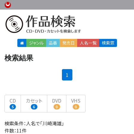
ジャンル
品番
発売日
人名
一覧
検索窓
検索結果
(current)
1
CD
カセット
DVD
VHS
5
6
0
0
検索条件：人名で「川崎滝雄」
件数：11件