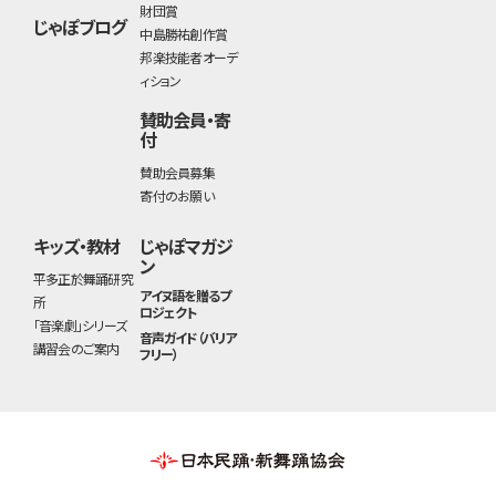
財団賞
じゃぽブログ
中島勝祐創作賞
邦楽技能者オーデ
ィション
賛助会員・寄
付
賛助会員募集
寄付のお願い
キッズ・教材
じゃぽマガジ
ン
平多正於舞踊研究
アイヌ語を贈るプ
所
ロジェクト
「音楽劇」シリーズ
音声ガイド（バリア
講習会のご案内
フリー）