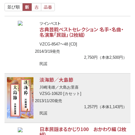
新
古
品番
並び順
ツインベスト
古典芸能ベストセレクション 名手・名曲・
名演集「民謡」（2枚組）
〜
VZCG-8547
48 [CD]
2014/3/19発売
2,750円（本体2,500円）
民謡
淡海節／大島節
川崎滝雄／大島お里喜
VZSG-10620 [カセット]
2013/11/20発売
1,257円（本体1,143円）
民謡
日本民謡まるかじり100 おかわり編（2枚
組）