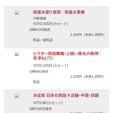
尾張木遣り音頭／尾張大黒舞
川崎瀧雄
VZSG-10115 [カセット]
1998/11/5発売
1,210円（本体1,100円）
民謡／新民謡
ビクター民謡舞踊〈上級〉（桑名の殿様／
宮津おどり）
VZSG-10102 [カセット]
1998/4/1発売
1,210円（本体1,100円）
民謡
決定版 日本の民謡 9 近畿・中国・四国
VZTG-90 [カセット]
1997/10/22発売