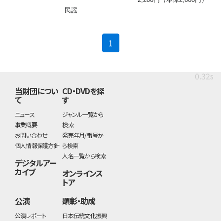
民謡
(current)
1
0.32s
当財団につい
CD・DVDを探
て
す
ニュース
ジャンル一覧から
事業概要
検索
お問い合わせ
発売年月/番号か
個人情報保護方針
ら検索
人名一覧から検索
デジタルアー
カイブ
オンラインス
トア
公演
顕彰・助成
公演レポート
日本伝統文化振興