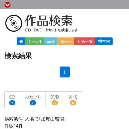
ジャンル
品番
発売日
人名
一覧
検索窓
検索結果
(current)
1
CD
カセット
DVD
VHS
3
1
0
0
検索条件：人名で「加賀山雅昭」
件数：4件