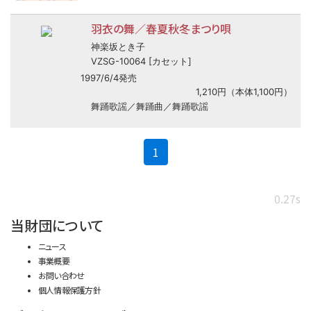
羽衣の舞／春夏秋冬まつり唄
神楽坂とき子
VZSG-10064 [カセット]
1997/6/4発売
1,210円（本体1,100円）
舞踊歌謡／舞踊曲／舞踊歌謡
(current)
1
0.27s
当財団について
ニュース
事業概要
お問い合わせ
個人情報保護方針