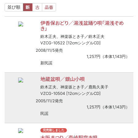
新
古
品番
並び順
伊香保おどり／湯浅盆踊り唄「湯浅ぞめ
き」
鈴木正夫、神楽坂とき子／鈴木正夫
VZCG-10522 [12cmシングルCD]
2008/11/5発売
1,257円（本体1,143円）
新民謡
地蔵盆唄／銀山小唄
鈴木正夫、神楽坂とき子／鹿島久美子
VZCG-10504 [12cmシングルCD]
2005/11/2発売
1,257円（本体1,143円）
民謡
完売致しました
大阪まつり／壱岐胴突き唄