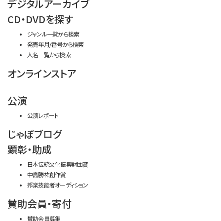
デジタルアーカイブ
CD・DVDを探す
ジャンル一覧から検索
発売年月/番号から検索
人名一覧から検索
オンラインストア
公演
公演レポート
じゃぽブログ
顕彰・助成
日本伝統文化振興財団賞
中島勝祐創作賞
邦楽技能者オーディション
賛助会員・寄付
賛助会員募集