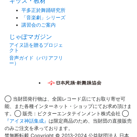
キッズ・教材
平多正於舞踊研究所
「音楽劇」シリーズ
講習会のご案内
じゃぽマガジン
アイヌ語を贈るプロジェ
クト
音声ガイド（バリアフリ
ー）
◯ 当財団発行物は、全国レコード店にてお取り寄せ可
能、また各種インターネット・ショップにてお求め頂けま
す。◯ 販売：ビクターエンタテインメント株式会社 ◯
『アイヌ神話集成』
は限定商品のため、当財団の直接販売
のみご注文を承っております。
禁無断転載 Copyright © 2013-2024 公益財団法人 日本