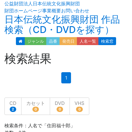
公益財団法人日本伝統文化振興財団
財団ホームページ
事業概要
お問い合わせ
日本伝統文化振興財団 作品
検索（CD・DVDを探す）
ジャンル
品番
発売日
人名
一覧
検索窓
検索結果
(current)
1
CD
カセット
DVD
VHS
2
0
0
0
検索条件：人名で「住田福十郎」