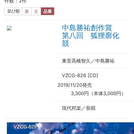
件数：2件
並び順
新
古
品番
中島勝祐創作賞
第八回 狐狸廓化
競
東音高橋智久／中島勝祐
VZCG-826 [CD]
2019/11/20発売
3,300円（本体3,000円）
現代邦楽／長唄
舞踊家が創った作
品たちシリーズ1