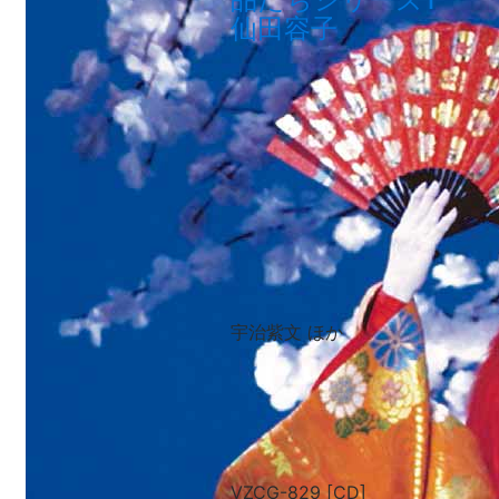
仙田容子
宇治紫文 ほか
VZCG-829 [CD]