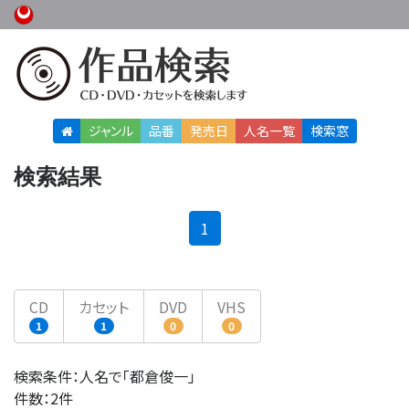
ジャンル
品番
発売日
人名
一覧
検索窓
検索結果
(current)
1
CD
カセット
DVD
VHS
1
1
0
0
検索条件：人名で「都倉俊一」
件数：2件