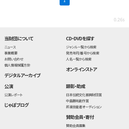
1
0.26s
当財団について
CD・DVDを探す
ニュース
ジャンル一覧から検索
事業概要
発売年月/番号から検索
お問い合わせ
人名一覧から検索
個人情報保護方針
オンラインストア
デジタルアーカイブ
公演
顕彰・助成
公演レポート
日本伝統文化振興財団賞
中島勝祐創作賞
じゃぽブログ
邦楽技能者オーディション
賛助会員・寄付
賛助会員募集