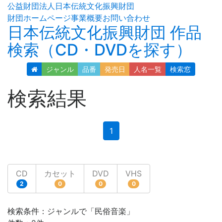
公益財団法人日本伝統文化振興財団
財団ホームページ
事業概要
お問い合わせ
日本伝統文化振興財団 作品
検索（CD・DVDを探す）
ジャンル
品番
発売日
人名
一覧
検索窓
検索結果
(current)
1
CD
カセット
DVD
VHS
2
0
0
0
検索条件：ジャンルで「民俗音楽」