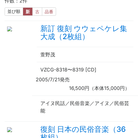
件数：2件
並び順
新
古
品番
新訂 復刻 ウウェペケ
レ
集
大成（2枚組）
萱野茂
VZCG-8318
〜
8319 [CD]
2005/7/21発売
16,500円（本体15,000円）
アイヌ民話／民俗音楽／アイヌ／民俗芸
能
復刻 日本の民俗音楽（36
枚組）