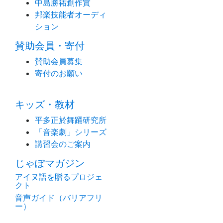
中島勝祐創作賞
邦楽技能者オーディ
ション
賛助会員・寄付
賛助会員募集
寄付のお願い
キッズ・教材
平多正於舞踊研究所
「音楽劇」シリーズ
講習会のご案内
じゃぽマガジン
アイヌ語を贈るプロジェ
クト
音声ガイド（バリアフリ
ー）