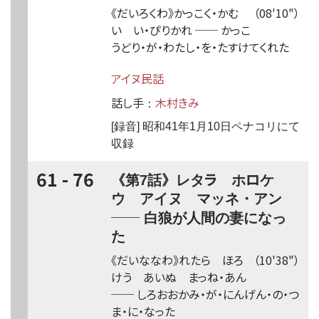
《だいろくわ》かっこ
く
・かむ
（08'10"）
い い・ぴりかれ
──
かっこ
うどり・が・わたし・を・たすけてくれた
アイヌ民話
話し手
木村きみ
：
[録音] 昭和41年1月10日ペナコリにて
収録
61 - 76
ラ
ロ
《第7話》レタ
ホ
ケ
ウ アイヌ マッネ・アン
──
白狼が人間の妻になっ
た
《だいななわ》れた
ら
ほ
ろ
（10'38"）
けう あいぬ まっね・あん
──
しろおおかみ・が・にんげん・の・つ
ま・に・なった