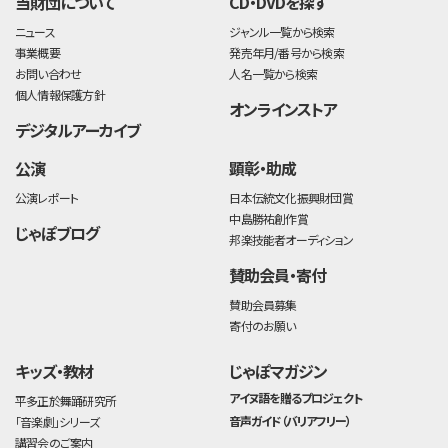
当財団について
CD・DVDを探す
ニュース
ジャンル一覧から検索
事業概要
発売年月/番号から検索
お問い合わせ
人名一覧から検索
個人情報保護方針
オンラインストア
デジタルアーカイブ
公演
顕彰・助成
公演レポート
日本伝統文化振興財団賞
中島勝祐創作賞
じゃぽブログ
邦楽技能者オーディション
賛助会員・寄付
賛助会員募集
寄付のお願い
キッズ・教材
じゃぽマガジン
アイヌ語を贈るプロジェクト
平多正於舞踊研究所
音声ガイド（バリアフリー）
「音楽劇」シリーズ
講習会のご案内