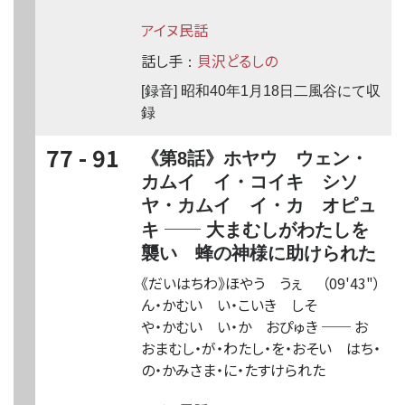
アイヌ民話
話し手
貝沢と゚るしの
：
[録音] 昭和40年1月18日二風谷にて収
録
77 - 91
《第8話》ホヤウ ウェン・
カムイ イ・コイキ シソ
ヤ・カムイ イ・カ オピュ
──
キ
大まむしがわたしを
襲い 蜂の神様に助けられた
《だいはちわ》ほやう うぇ
（09'43"）
ん・かむい い・こいき しそ
や・かむい い・か おぴゅき
──
お
おまむし・が・わたし・を・おそい はち・
の・かみさま・に・たすけられた