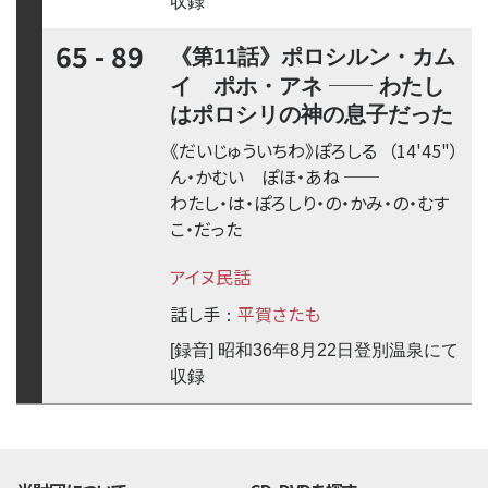
収録
65 - 89
《第11話》ポロシルン・カム
──
イ ポホ・アネ
わたし
はポロシリの神の息子だった
《だいじゅういちわ》ぽろしる
（14'45"）
ん・かむい ぽほ・あね
──
わたし・は・ぽろしり・の・かみ・の・むす
こ・だった
アイヌ民話
話し手
平賀さたも
：
[録音] 昭和36年8月22日登別温泉にて
収録
time:0.44 s
・