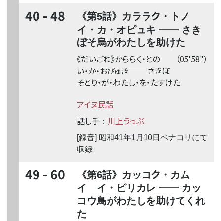
40 - 48
ク
《第5話》カララ
・トノ
──
イ・カ・オピュキ
さき
ぼそ烏がわたしを助けた
《だいごわ》からら
く
・との
（05'58"）
い・か・おぴゅき
──
さきぼ
そとり・が・わたし・を・たすけた
アイヌ民話
話し手
川上うっぷ
：
[録音] 昭和41年1月10日ペナコリにて
収録
49 - 60
ク
《第6話》カッコ
・カム
──
イ イ・ピリカレ
カッ
コウ鳥がわたしを助けてくれ
た