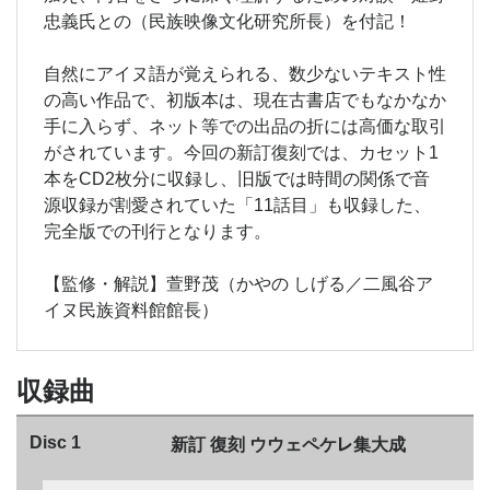
忠義氏との（民族映像文化研究所長）を付記！
自然にアイヌ語が覚えられる、数少ないテキスト性
の高い作品で、初版本は、現在古書店でもなかなか
手に入らず、ネット等での出品の折には高価な取引
がされています。今回の新訂復刻では、カセット1
本をCD2枚分に収録し、旧版では時間の関係で音
源収録が割愛されていた「11話目」も収録した、
完全版での刊行となります。
【監修・解説】萱野茂（かやの しげる／二風谷ア
イヌ民族資料館館長）
収録曲
レ
Disc 1
新訂 復刻 ウウェペケ
集大成