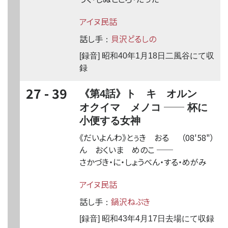
アイヌ民話
話し手
貝沢と゚るしの
：
[録音] 昭和40年1月18日二風谷にて収
録
27 - 39
《第4話》ト゚キ オルン
──
オクイマ メノコ
杯に
小便する女神
《だいよんわ》とぅき おる
（08'58"）
ん おくいま めのこ
──
さかづき・に・しょうべん・する・めがみ
アイヌ民話
話し手
鍋沢ね
ぷ
き
：
[録音] 昭和43年4月17日去場にて収録