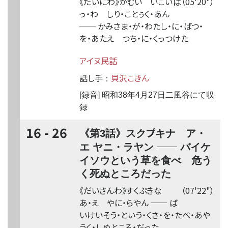
《だいにわ》かむい いこいぱ
（05'20"）
っ・わ し
り
・ことぅ
く
・あん
──
かみさま・が・わたし・に・ばつ・
を・あたえ つち・に・くっつけた
アイヌ民話
話し手
貝沢こきん
：
[録音] 昭和38年4月27日二風谷にて収
録
16 - 26
プ
《第3話》スク
キナ ア・
──
エ ヤニ・ラヤン
バイケ
イソウという草を食べ 危う
く死ぬところだった
《だいさんわ》すく
ぷ
きな
（07'22"）
あ・え やに・らやん
──
ば
いけいそう・という・くさ・を・たべ・あや
うく・しぬところ・だった