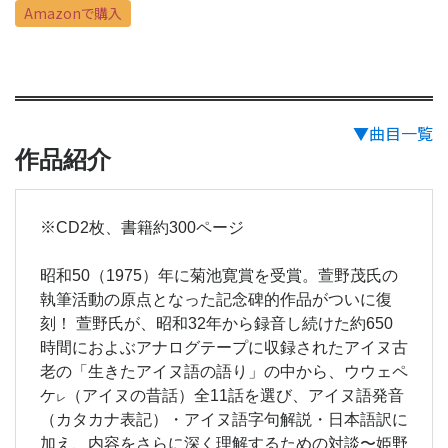
Amazonで購入
▼曲目一覧
作品紹介
※
CD2枚、書籍約300ページ
昭和50（1975）年に菊池寛賞を受賞。萱野茂氏の
執筆活動の原点となった記念碑的作品がついに復
刻！ 萱野氏が、昭和32年から録音し続けた約650
時間におよぶアナログテープに収録されたアイヌ古
老の「生きたアイヌ語の語り」の中から、ウウェペ
ケ
（アイヌの昔話）全11話を選び、アイヌ語発音
レ
（カタカナ表記）・アイヌ語字句解説・日本語訳に
加え、内容をさらに深く理解するための対談〜姫野