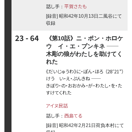
話し手
平賀さたも
：
[録音] 昭和42年10月13日二風谷にて
収録
23 - 64
ロ
《第10話》ニ・ポン・ホ
ケ
──
ウ イ・エ・プンキネ
木彫の狼がわたしを助けてく
れた
《だいじゅうわ》に・ぽん・ほ
ろ
（28'21"）
けう い・え・ぷんきね
──
きぼり・の・おおかみ・が・わたし・を・た
すけてくれた
アイヌ民話
話し手
西島てる
：
[録音] 昭和42年2月21日荷負本村にて