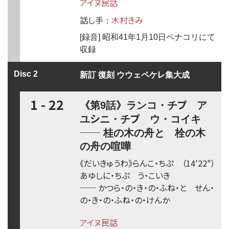
アイヌ民話
話し手
木村きみ
：
[録音] 昭和41年1月10日ペナコリにて
収録
レ
Disc 2
新訂 復刻 ウウェペケ
集大成
1 - 22
プ
《第9話》ランコ・チ
ア
シ
プ
ユ
ニ・チ
ウ・コイキ
──
桂の木の舟と 栓の木
の舟の喧嘩
《だいきゅうわ》らんこ・ち
ぷ
（14'22"）
あゆ
し
に・ち
ぷ
う・こいき
──
かつら・の・き・の・ふね・と せん・
の・き・の・ふね・の・けんか
アイヌ民話