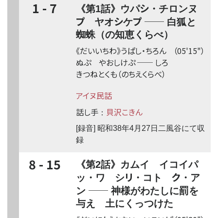
1 - 7
シ
《第1話》ウパ
・チロンヌ
プ
シ
プ
──
ヤオ
ケ
白狐と
蜘蛛（の知恵くらべ）
《だいいちわ》うぱ
し
・ちろん
（05'15"）
ぬ
ぷ
やお
し
け
ぷ
──
しろ
きつねとくも（のちえくらべ）
アイヌ民話
話し手
貝沢こきん
：
[録音] 昭和38年4月27日二風谷にて収
録
8 - 15
《第2話》カムイ イコイパ
リ
ク
ッ・ワ シ
・コト゚
・ア
──
ン
神様がわたしに罰を
与え 土にくっつけた