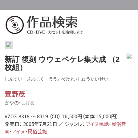
レ
新訂 復刻 ウウェペケ
集大成 （2
枚組）
しんてい ふっこく ううぇぺけ
れ
・しゅうたいせい
萱野茂
かやの・しげる
VZCG-8318 〜 8319 （CD） 16,500円（本体 15,000円）
発売日： 2005年7月21日 ／ ジャンル：
アイヌ民話
・
民俗音
楽
・
アイヌ
・
民俗芸能