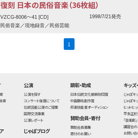
復刻 日本の民俗音楽（36枚組）
〜
1998/7/21発売
VZCG-8006
41 [CD]
民俗音楽／現地録音／民俗芸能
(current)
1
す
公演
顕彰・助成
キッズ
索
公演を探す
日本伝統文化振興財団賞
じゃぽキ
検索
コンサート後援について
中島勝祐創作賞
じゃぽキ
伝統芸能公演のご提案
邦楽技能者オーディション
ヒットヒッ
国際交流事業
平多正於
賛助会員・寄付
公演レポート
「音楽劇」
講習会の
賛助会員募集
ア
じゃぽブログ
お問い合
寄付のお願い