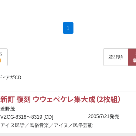
(current)
1
S
並び順
ディアがCD
新訂 復刻 ウウェペケ
レ
集大成（2枚組）
萱野茂
〜
2005/7/21発売
VZCG-8318
8319 [CD]
アイヌ民話／民俗音楽／アイヌ／民俗芸能