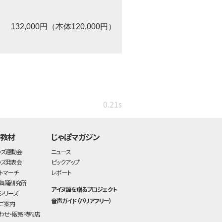
132,000円（本体120,000円）
0.21s
・教材
じゃぽマガジン
ッズ運動会
ニュース
ッズ発表会
ピックアップ
トマーチ
レポート
舞踊研究所
アイヌ語を贈るプロジェクト
シリーズ
音声ガイド（バリアフリー）
ご案内
わせ・販売特約店