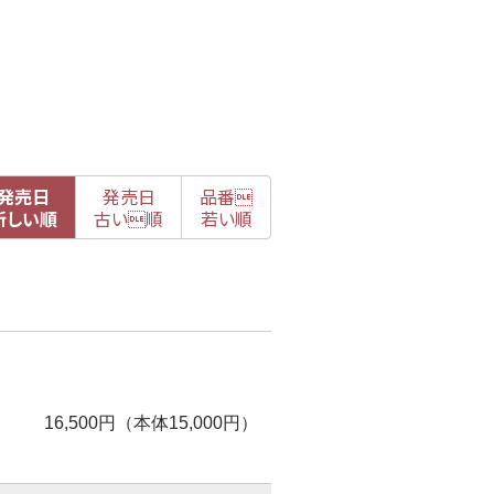
発売日
発売日
品番

新
しい順
古
い順
若い順
16,500円（本体15,000円）