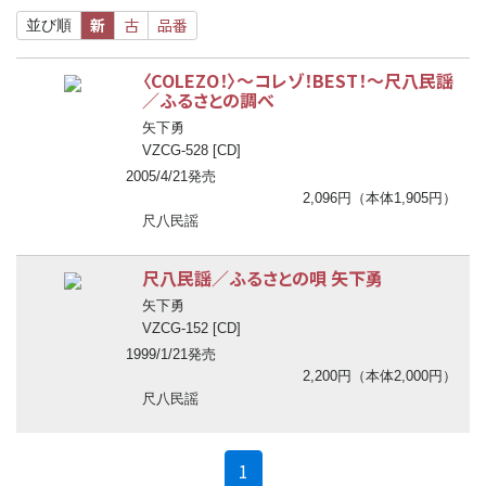
新
古
品番
並び順
〈COLEZO！〉
〜
コレゾ！BEST！
〜
尺八民謡
／ふるさとの調べ
矢下勇
VZCG-528 [CD]
2005/4/21発売
2,096円（本体1,905円）
尺八民謡
尺八民謡／ふるさとの唄 矢下勇
矢下勇
VZCG-152 [CD]
1999/1/21発売
2,200円（本体2,000円）
尺八民謡
(current)
1