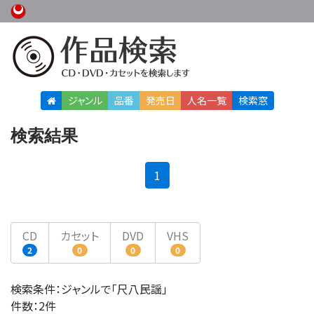
ジャンル
品番
発売日
人名
一覧
検索窓
検索結果
(current)
1
CD
カセット
DVD
VHS
2
0
0
0
検索条件：ジャンルで「尺八民謡」
件数：2件