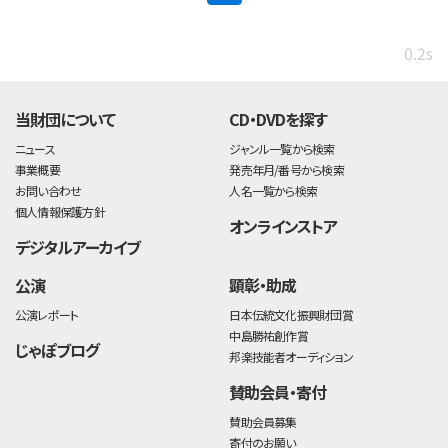
0.2s
当財団について
CD・DVDを探す
ニュース
ジャンル一覧から検索
事業概要
発売年月/番号から検索
お問い合わせ
人名一覧から検索
個人情報保護方針
オンラインストア
デジタルアーカイブ
公演
顕彰・助成
公演レポート
日本伝統文化振興財団賞
中島勝祐創作賞
じゃぽブログ
邦楽技能者オーディション
賛助会員・寄付
賛助会員募集
寄付のお願い