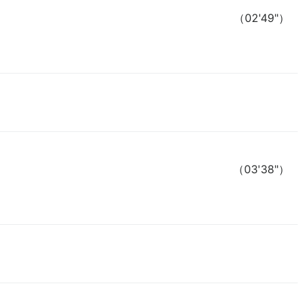
（02'49"）
（03'38"）