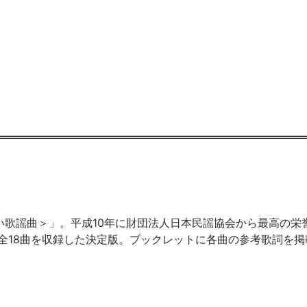
い歌謡曲＞」。平成10年に財団法人日本民謡協会から最高の栄
全18曲を収録した決定版。ブックレットに各曲の参考歌詞を掲