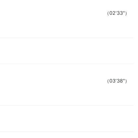
（02'33"）
（03'38"）