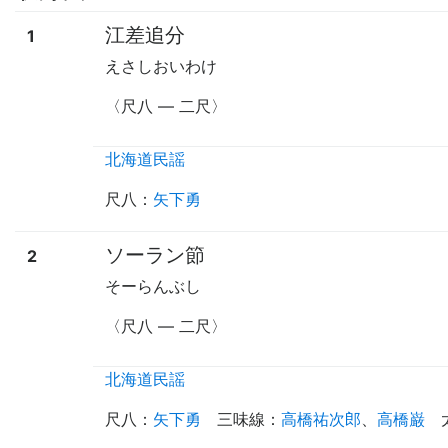
江差追分
1
えさしおいわけ
〈尺八
—
二尺〉
北海道民謡
尺八
：
矢下勇
ソーラン節
2
そーらんぶし
〈尺八
—
二尺〉
北海道民謡
尺八
：
矢下勇
三味線
：
高橋祐次郎
、
高橋巌