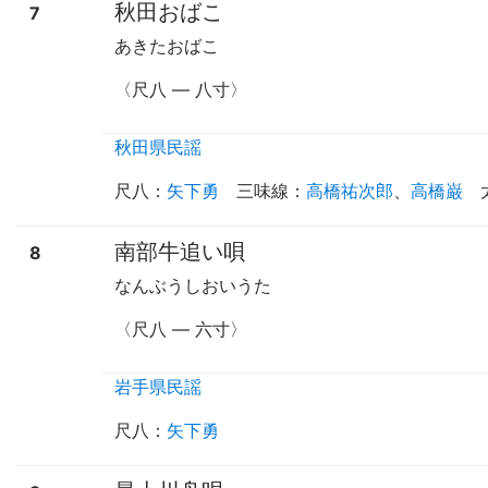
秋田おばこ
7
あきたおばこ
〈尺八
—
八寸〉
秋田県民謡
尺八
：
矢下勇
三味線
：
高橋祐次郎
、
高橋巌
南部牛追い唄
8
なんぶうしおいうた
〈尺八
—
六寸〉
岩手県民謡
尺八
：
矢下勇