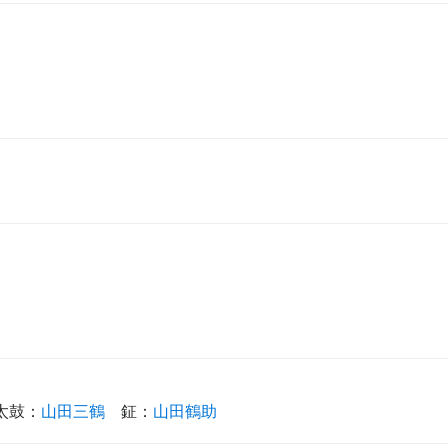
太鼓
：
山田三鶴
鉦
：
山田鶴助