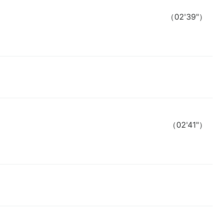
（02'39"）
（02'41"）