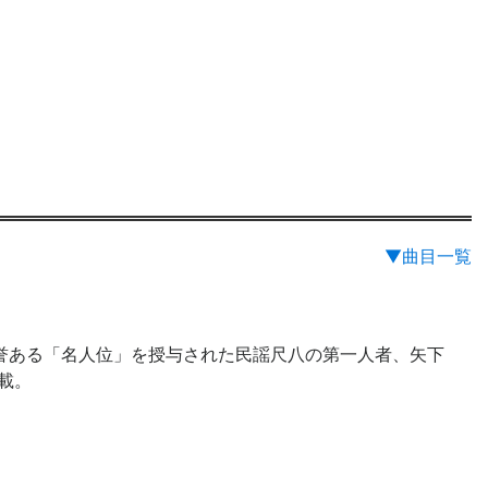
▼曲目一覧
誉ある「名人位」を授与された民謡尺八の第一人者、矢下
載。