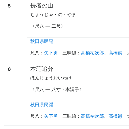
長者の山
5
ちょうじゃ・の・やま
〈尺八
—
二尺〉
秋田県民謡
尺八
：
矢下勇
三味線
：
高橋祐次郎
、
高橋巌
本荘追分
6
ほんじょうおいわけ
〈尺八
—
八寸・本調子〉
秋田県民謡
尺八
：
矢下勇
三味線
：
高橋祐次郎
、
高橋巌