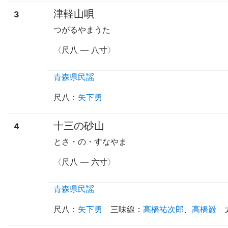
津軽山唄
3
つがるやまうた
〈尺八
—
八寸〉
青森県民謡
尺八
：
矢下勇
十三の砂山
4
とさ・の・すなやま
〈尺八
—
六寸〉
青森県民謡
尺八
：
矢下勇
三味線
：
高橋祐次郎
、
高橋巌