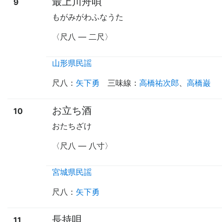
最上川舟唄
9
もがみがわふなうた
〈尺八
—
二尺〉
山形県民謡
尺八
：
矢下勇
三味線
：
高橋祐次郎
、
高橋巌
お立ち酒
10
おたちざけ
〈尺八
—
八寸〉
宮城県民謡
尺八
：
矢下勇
長持唄
11