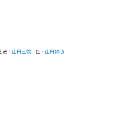
太鼓
：
山田三鶴
鉦
：
山田鶴助