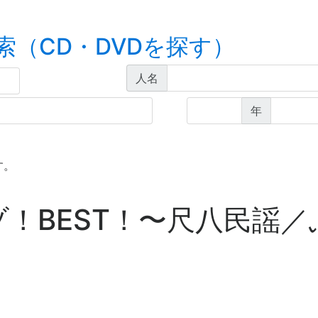
索（CD・DVDを探す）
人名
年
す。
！BEST！
〜
尺八民謡／