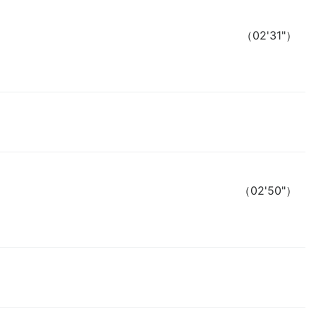
（02'31"）
（02'50"）