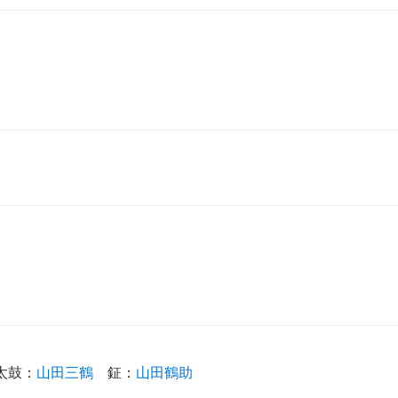
太鼓
：
山田三鶴
鉦
：
山田鶴助