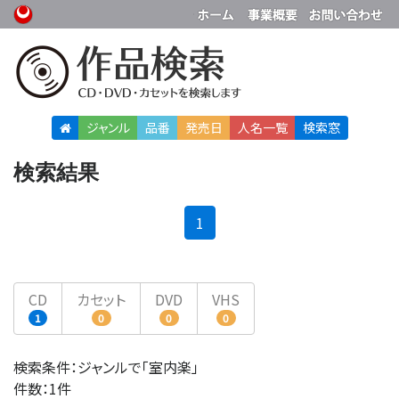
ジャンル
品番
発売日
人名
一覧
検索窓
検索結果
(current)
1
CD
カセット
DVD
VHS
1
0
0
0
検索条件：ジャンルで「室内楽」
件数：1件