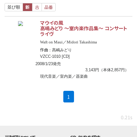
新
古
品番
並び順
マウイの風
髙嶋みどり
〜
室内楽作品集
〜
コンサート
ライヴ
Waft on Maui／Midori Takashima
作曲
：髙嶋みどり
VZCC-1010 [CD]
2008/1/23発売
3,143円（本体2,857円）
現代音楽／室内楽／器楽曲
(current)
1
0.21s