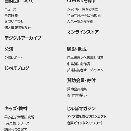
当財団について
CD・DVDを探す
ニュース
ジャンル一覧から検索
事業概要
発売年月/番号から検索
お問い合わせ
人名一覧から検索
個人情報保護方針
オンラインストア
デジタルアーカイブ
公演
顕彰・助成
公演レポート
日本伝統文化振興財団賞
中島勝祐創作賞
じゃぽブログ
邦楽技能者オーディション
賛助会員・寄付
賛助会員募集
寄付のお願い
キッズ・教材
じゃぽマガジン
アイヌ語を贈るプロジェクト
平多正於舞踊研究所
音声ガイド（バリアフリー）
「音楽劇」シリーズ
講習会のご案内