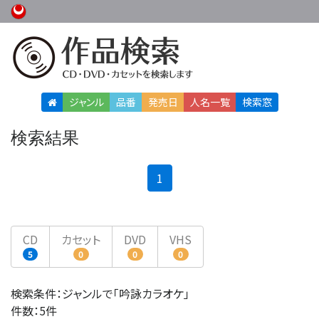
ジャンル
品番
発売日
人名
一覧
検索窓
検索結果
(current)
1
CD
カセット
DVD
VHS
5
0
0
0
検索条件：ジャンルで「吟詠カラオケ」
件数：5件