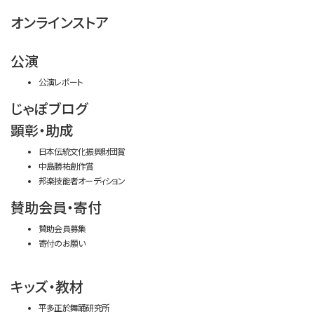
オンラインストア
公演
公演レポート
じゃぽブログ
顕彰・助成
日本伝統文化振興財団賞
中島勝祐創作賞
邦楽技能者オーディション
賛助会員・寄付
賛助会員募集
寄付のお願い
キッズ・教材
平多正於舞踊研究所