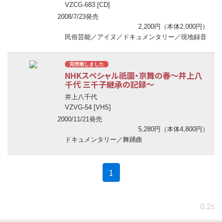
VZCG-683 [CD]
2008/7/23発売
2,200円（本体2,000円）
民俗芸能／アイヌ／ドキュメンタリー／現地録音
完売致しました
NHKスペシャル祇園・京舞の春
〜
井上八
千代 三千子継承の記録
〜
井上八千代
VZVG-54 [VHS]
2000/11/21発売
5,280円（本体4,800円）
ドキュメンタリー／舞踊曲
(current)
1
0.2s