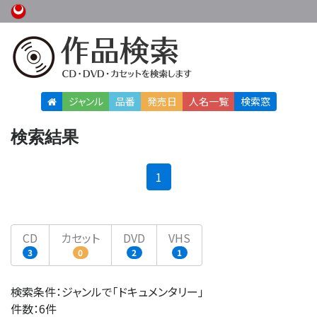
ジャンル
品番
発売日
人名
一覧
検索窓
検索結果
(current)
1
CD
カセット
DVD
VHS
3
0
2
1
検索条件：ジャンルで「ドキュメンタリー」
件数：6件