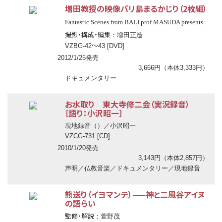
増田教授の映像バリ島まるかじり（2枚組）
Fantastic Scenes from BALI prof.MASUDA presents
撮影・構成・編集
：増田正造
〜
VZBG-42
43 [DVD]
2012/1/25発売
3,666円（本体3,333円）
ドキュメンタリー
お水取り 東大寺修二会（実況録音）
［語り：小沢昭一］
現地録音（
）／小沢昭一
VZCG-731 [CD]
2010/1/20発売
3,143円（本体2,857円）
声明／仏教音楽／ドキュメンタリー／現地録音
熊送り（イヨマンテ）——神と二風谷アイヌ
の語らい
監修・解説
：萱野茂