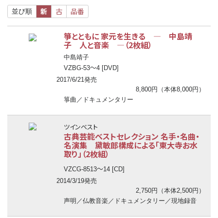
新
古
品番
並び順
箏とともに 家元を生きる ― 中島靖
子 人と音楽 ―（2枚組）
中島靖子
〜
VZBG-53
4 [DVD]
2017/6/21発売
8,800円（本体8,000円）
箏曲／ドキュメンタリー
ツインベスト
古典芸能ベストセレクション 名手・名曲・
名演集 黛敏郎構成による「東大寺お水
取り」（2枚組）
〜
VZCG-8513
14 [CD]
2014/3/19発売
2,750円（本体2,500円）
声明／仏教音楽／ドキュメンタリー／現地録音