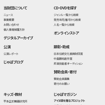
当財団について
CD・DVDを探す
ニュース
ジャンル一覧から検索
事業概要
発売年月/番号から検索
お問い合わせ
人名一覧から検索
個人情報保護方針
オンラインストア
デジタルアーカイブ
公演
顕彰・助成
公演レポート
日本伝統文化振興財団賞
中島勝祐創作賞
じゃぽブログ
邦楽技能者オーディション
賛助会員・寄付
賛助会員募集
寄付のお願い
キッズ・教材
じゃぽマガジン
アイヌ語を贈るプロジェクト
平多正於舞踊研究所