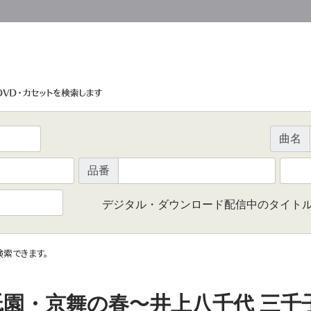
曲名
品番
デジタル・ダウンロード配信中のタイト
で検索できます。
〜
祇園・京舞の春
井上八千代 三千