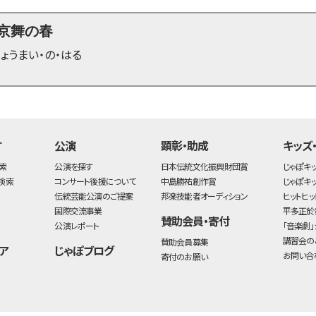
京舞の春
ょうまい・の・はる
す
公演
顕彰・助成
キッズ
索
公演を探す
日本伝統文化振興財団賞
じゃぽキ
検索
コンサート後援について
中島勝祐創作賞
じゃぽキ
伝統芸能公演のご提案
邦楽技能者オーディション
ヒットヒッ
国際交流事業
平多正於
賛助会員・寄付
公演レポート
「音楽劇」
講習会の
賛助会員募集
ア
じゃぽブログ
お問い合
寄付のお願い