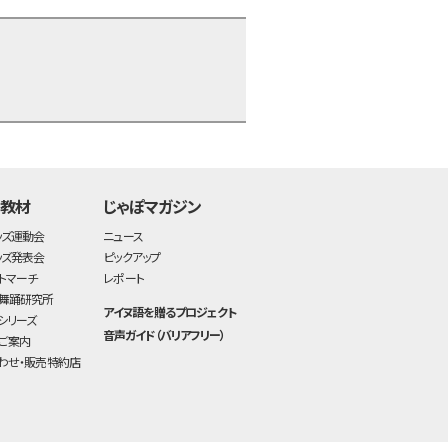
time:0.4 s
・
・教材
じゃぽマガジン
ッズ運動会
ニュース
ッズ発表会
ピックアップ
トマーチ
レポート
舞踊研究所
アイヌ語を贈るプロジェクト
シリーズ
音声ガイド（バリアフリー）
ご案内
わせ・販売特約店