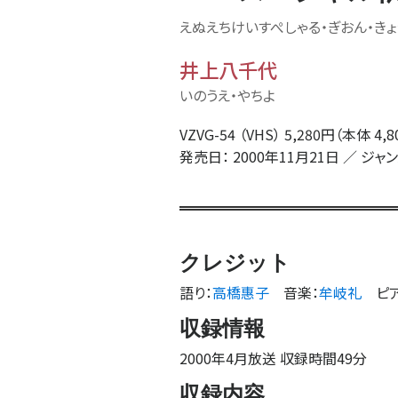
えぬえちけいすぺしゃる・ぎおん・きょ
井上八千代
いのうえ・やちよ
VZVG-54 （VHS） 5,280円（本体 4,
発売日： 2000年11月21日 ／ ジャ
クレジット
語り
：
高橋惠子
音楽
：
牟岐礼
ピ
収録情報
2000年4月放送 収録時間49分
収録内容