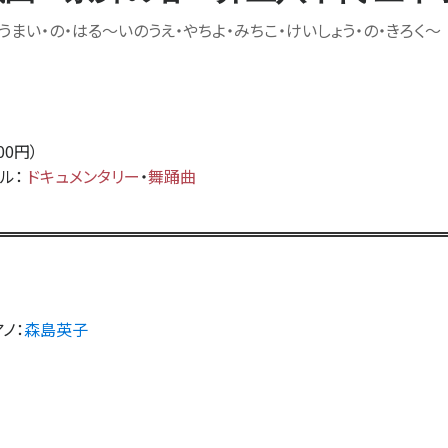
うまい・の・はる
〜
いのうえ・やちよ・みちこ・けいしょう・の・きろく
〜
800円）
ンル：
ドキュメンタリー
・
舞踊曲
アノ
：
森島英子