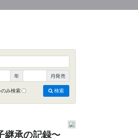
年
月発売
ルのみ検索
検索
〜
子継承の記録