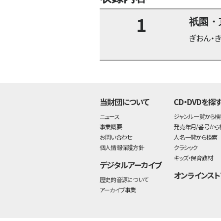
1
祇園・
ぎおん・き
当財団について
CD・DVDを探
ニュース
ジャンル一覧から検
事業概要
発売年月/番号から
お問い合わせ
人名一覧から検索
個人情報保護方針
クラシック
キッズ・保育教材
デジタルアーカイブ
オンラインスト
歴史的音源について
アーカイブ事業