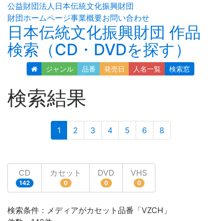
公益財団法人日本伝統文化振興財団
財団ホームページ
事業概要
お問い合わせ
日本伝統文化振興財団 作品
検索（CD・DVDを探す）
ジャンル
品番
発売日
人名
一覧
検索窓
検索結果
(current)
1
2
3
4
5
6
8
CD
カセット
DVD
VHS
142
0
0
0
検索条件：メディアがカセット品番「VZCH」