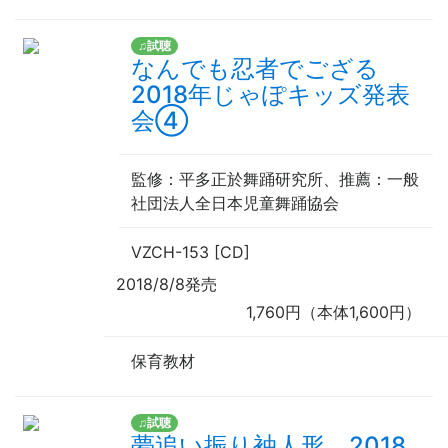
♫試聴
なんでも忍者でござる
2018年じゃぽキッズ発表
会④
監修
：平多正於舞踊研究所、
推薦
：一般
社団法人全日本児童舞踊協会
VZCH-153 [CD]
2018/8/8発売
1,760円（本体1,600円）
保育教材
♫試聴
夢追い振り袖人形 2018