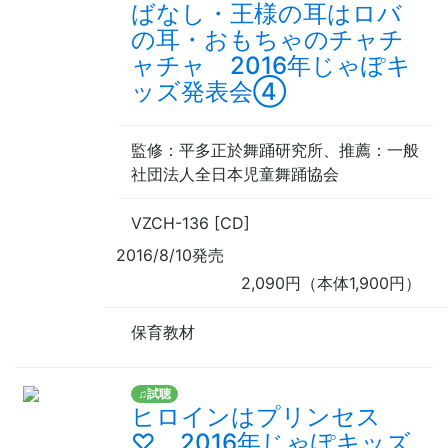
ばなし・王様の耳はロバ
の耳・おもちゃのチャチ
ャチャ 2016年じゃぽキ
ッズ発表会④
監修
：平多正於舞踊研究所、
推薦
：一般
社団法人全日本児童舞踊協会
VZCH-136 [CD]
2016/8/10発売
2,090円（本体1,900円）
保育教材
♫試聴
ヒロインはプリンセス
♡ 2016年じゃぽキッズ