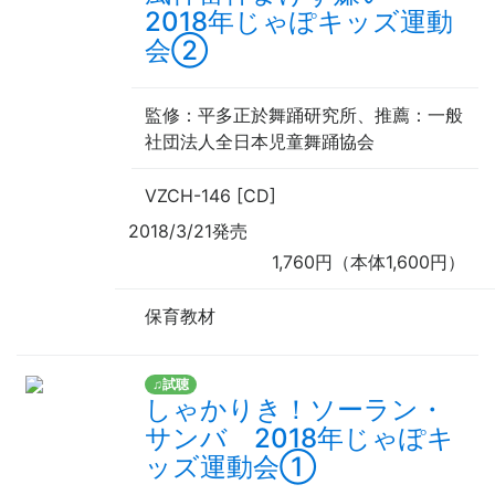
2018年じゃぽキッズ運動
会②
監修
：平多正於舞踊研究所、
推薦
：一般
社団法人全日本児童舞踊協会
VZCH-146 [CD]
2018/3/21発売
1,760円（本体1,600円）
保育教材
♫試聴
しゃかりき！ソーラン・
サンバ 2018年じゃぽキ
ッズ運動会①