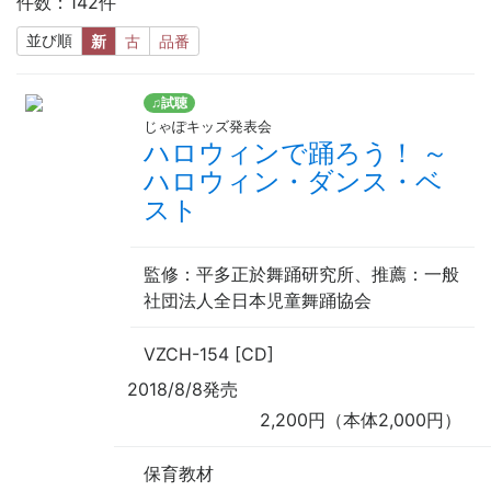
件数：142件
並び順
新
古
品番
♫試聴
じゃぽキッズ発表会
ハロウィンで踊ろう！ ～
ハロウィン・ダンス・ベ
スト
監修
：平多正於舞踊研究所、
推薦
：一般
社団法人全日本児童舞踊協会
VZCH-154 [CD]
2018/8/8発売
2,200円（本体2,000円）
保育教材