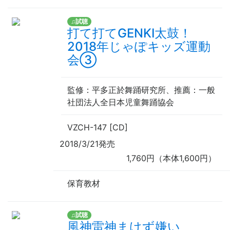
♫試聴
打て打てGENKI太鼓！
2018年じゃぽキッズ運動
会③
監修
：平多正於舞踊研究所、
推薦
：一般
社団法人全日本児童舞踊協会
VZCH-147 [CD]
2018/3/21発売
1,760円（本体1,600円）
保育教材
♫試聴
風神雷神まけず嫌い