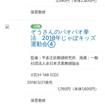
3,080円（本体2,800円）
保育教材
♫試聴
ぞうさんのパオパオ拳
法 2018年じゃぽキッズ
運動会④
監修
：平多正於舞踊研究所、
推薦
：一般
社団法人全日本児童舞踊協会
VZCH-148 [CD]
2018/3/21発売
1,760円（本体1,600円）
保育教材