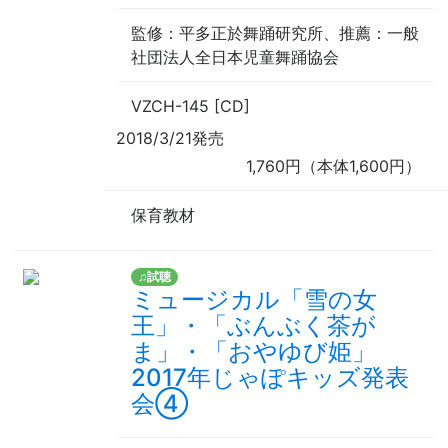
監修
：平多正於舞踊研究所、
推薦
：一般
社団法人全日本児童舞踊協会
VZCH-145 [CD]
2018/3/21発売
1,760円（本体1,600円）
保育教材
♫試聴
ミュージカル「雪の女
王」・「ぶんぶく茶が
ま」・「おやゆび姫」
2017年じゃぽキッズ発表
会④