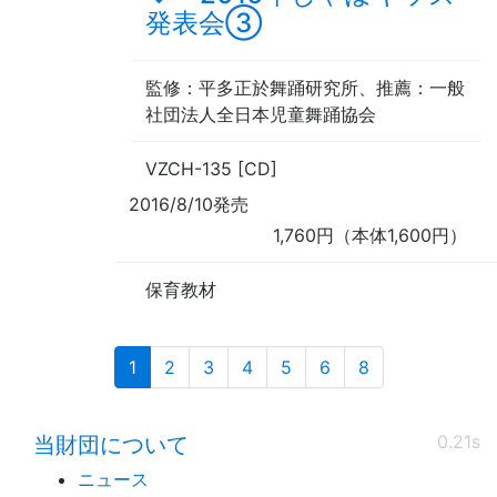
発表会③
監修
：平多正於舞踊研究所、
推薦
：一般
社団法人全日本児童舞踊協会
VZCH-135 [CD]
2016/8/10発売
1,760円（本体1,600円）
保育教材
(current)
1
2
3
4
5
6
8
0.21s
当財団について
ニュース