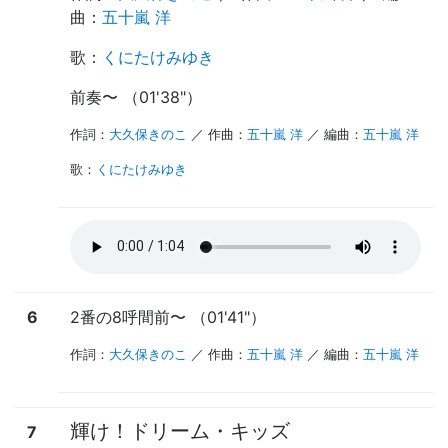
曲：
五十嵐 洋
歌
：
くにたけみゆき
前奏
〜
（01'38"）
作詞：
大久保きのこ
／ 作曲：
五十嵐 洋
／ 編曲：
五十嵐 洋
歌
：
くにたけみゆき
6
2番の8呼間前
〜
（01'41"）
作詞：
大久保きのこ
／ 作曲：
五十嵐 洋
／ 編曲：
五十嵐 洋
輝け！ドリーム・キッズ
7