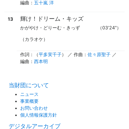
編曲：
五十嵐 洋
輝け！ドリーム・キッズ
13
かがやけ・どりーむ・きっず
（03'24"）
（カラオケ）
作詞：（
平多実千子
） ／ 作曲：
佐々原聖子
／
編曲：
西本明
time:0.44 s
・
当財団について
ニュース
事業概要
お問い合わせ
個人情報保護方針
デジタルアーカイブ