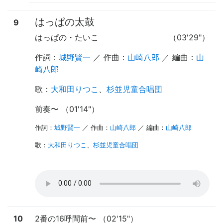
はっぱの太鼓
9
はっぱの・たいこ
（03'29"）
作詞：
城野賢一
／ 作曲：
山崎八郎
／ 編曲：
山
崎八郎
歌
：
大和田りつこ
、
杉並児童合唱団
前奏
〜
（01'14"）
作詞：
城野賢一
／ 作曲：
山崎八郎
／ 編曲：
山崎八郎
歌
：
大和田りつこ
、
杉並児童合唱団
10
2番の16呼間前
〜
（02'15"）