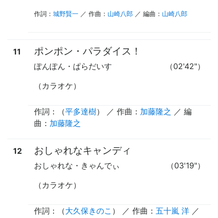
作詞：
城野賢一
／ 作曲：
山崎八郎
／ 編曲：
山崎八郎
ポンポン・パラダイス！
11
ぽんぽん・ぱらだいす
（02'42"）
（カラオケ）
作詞：（
平多達樹
） ／ 作曲：
加藤隆之
／ 編
曲：
加藤隆之
おしゃれなキャンディ
12
おしゃれな・きゃんでぃ
（03'19"）
（カラオケ）
作詞：（
大久保きのこ
） ／ 作曲：
五十嵐 洋
／