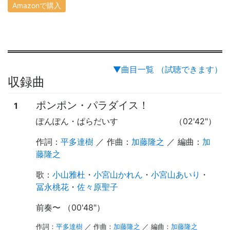
Amazonで購入
▼曲目一覧 （試聴できます）
収録曲
ポンポン・パラダイス！
1
ぽんぽん・ぱらだいす
（02'42"）
作詞：
平多達樹
／ 作曲：
加藤隆之
／ 編曲：
加
藤隆之
歌
：
小山雅杜
・
小宮山かれん
・
小宮山あいり
・
冨永桃花
・
佐々原聖子
前奏
〜
（00'48"）
作詞：
平多達樹
／ 作曲：
加藤隆之
／ 編曲：
加藤隆之