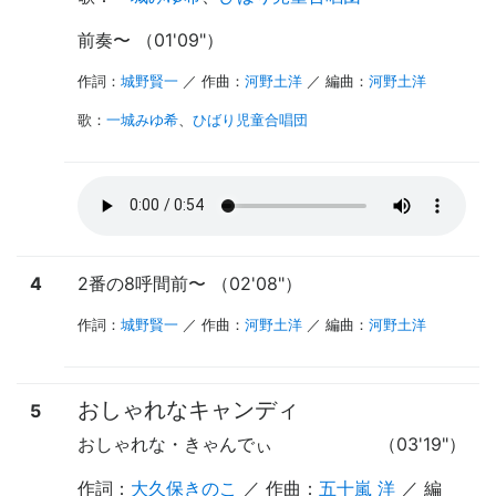
前奏
〜
（01'09"）
作詞：
城野賢一
／ 作曲：
河野土洋
／ 編曲：
河野土洋
歌
：
一城みゆ希
、
ひばり児童合唱団
4
2番の8呼間前
〜
（02'08"）
作詞：
城野賢一
／ 作曲：
河野土洋
／ 編曲：
河野土洋
おしゃれなキャンディ
5
おしゃれな・きゃんでぃ
（03'19"）
作詞：
大久保きのこ
／ 作曲：
五十嵐 洋
／ 編