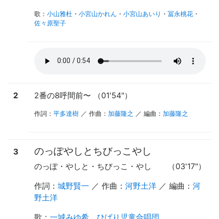
歌
：
小山雅杜
・
小宮山かれん
・
小宮山あいり
・
冨永桃花
・
佐々原聖子
2
2番の8呼間前
〜
（01'54"）
作詞：
平多達樹
／ 作曲：
加藤隆之
／ 編曲：
加藤隆之
のっぽやしとちびっこやし
3
のっぽ・やしと・ちびっこ・やし
（03'17"）
作詞：
城野賢一
／ 作曲：
河野土洋
／ 編曲：
河
野土洋
歌
：
一城みゆ希
、
ひばり児童合唱団