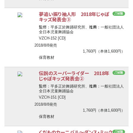
夢追い振り袖人形 2018年じゃぽ
♫試聴
キッズ発表会③
監修
推薦
：平多正於舞踊研究所、
：一般社団法人
全日本児童舞踊協会
VZCH-152 [CD]
2018/8/8発売
1,760円（本体1,600円）
保育教材
伝説のスーパーライダー 2018年
♫試聴
じゃぽキッズ発表会②
監修
推薦
：平多正於舞踊研究所、
：一般社団法人
全日本児童舞踊協会
VZCH-151 [CD]
2018/8/8発売
1,760円（本体1,600円）
保育教材
くだものカーニバル～ダンス・ミック
♫試聴