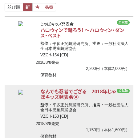
新
古
品番
並び順
♫試聴
じゃぽキッズ発表会
ハロウィンで踊ろう！ ～ハロウィン・ダン
ス・ベスト
監修
推薦
：平多正於舞踊研究所、
：一般社団法人
全日本児童舞踊協会
VZCH-154 [CD]
2018/8/8発売
2,200円（本体2,000円）
保育教材
なんでも忍者でござる 2018年じゃ
♫試聴
ぽキッズ発表会④
監修
推薦
：平多正於舞踊研究所、
：一般社団法人
全日本児童舞踊協会
VZCH-153 [CD]
2018/8/8発売
1,760円（本体1,600円）
保育教材