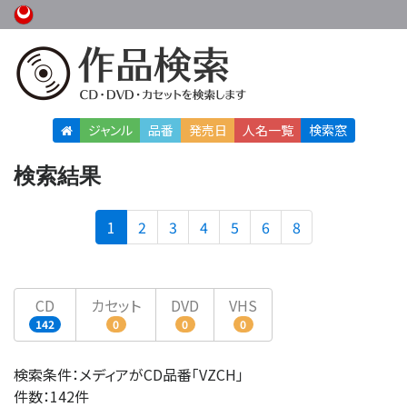
ジャンル
品番
発売日
人名
一覧
検索窓
検索結果
(current)
1
2
3
4
5
6
8
CD
カセット
DVD
VHS
142
0
0
0
検索条件：メディアがCD品番「VZCH」
件数：142件