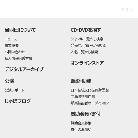
0.21s
当財団について
CD・DVDを探す
ニュース
ジャンル一覧から検索
事業概要
発売年月/番号から検索
お問い合わせ
人名一覧から検索
個人情報保護方針
オンラインストア
デジタルアーカイブ
公演
顕彰・助成
公演レポート
日本伝統文化振興財団賞
中島勝祐創作賞
じゃぽブログ
邦楽技能者オーディション
賛助会員・寄付
賛助会員募集
寄付のお願い