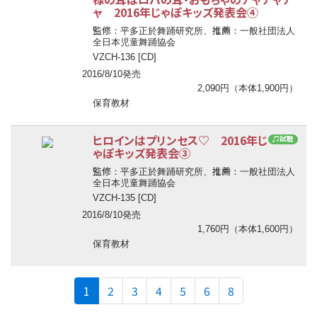
ャ 2016年じゃぽキッズ発表会④
監修
推薦
：平多正於舞踊研究所、
：一般社団法人
全日本児童舞踊協会
VZCH-136 [CD]
2016/8/10発売
2,090円（本体1,900円）
保育教材
ヒロインはプリンセス♡ 2016年じ
♫試聴
ゃぽキッズ発表会③
監修
推薦
：平多正於舞踊研究所、
：一般社団法人
全日本児童舞踊協会
VZCH-135 [CD]
2016/8/10発売
1,760円（本体1,600円）
保育教材
(current)
1
2
3
4
5
6
8