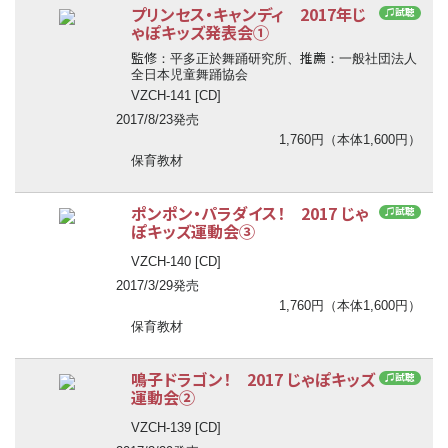
プリンセス・キャンディ 2017年じ
♫試聴
ゃぽキッズ発表会①
監修
推薦
：平多正於舞踊研究所、
：一般社団法人
全日本児童舞踊協会
VZCH-141 [CD]
2017/8/23発売
1,760円（本体1,600円）
保育教材
ポンポン・パラダイス！ 2017 じゃ
♫試聴
ぽキッズ運動会③
VZCH-140 [CD]
2017/3/29発売
1,760円（本体1,600円）
保育教材
鳴子ドラゴン！ 2017 じゃぽキッズ
♫試聴
運動会②
VZCH-139 [CD]