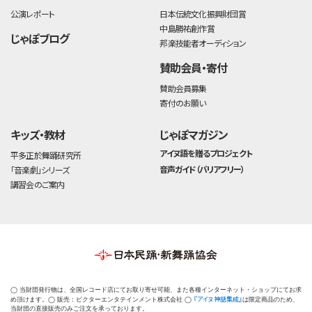
公演レポート
日本伝統文化振興財団賞
中島勝祐創作賞
じゃぽブログ
邦楽技能者オーディション
賛助会員・寄付
賛助会員募集
寄付のお願い
キッズ・教材
じゃぽマガジン
アイヌ語を贈るプロジェクト
平多正於舞踊研究所
音声ガイド（バリアフリー）
「音楽劇」シリーズ
講習会のご案内
◯ 当財団発行物は、全国レコード店にてお取り寄せ可能、また各種インターネット・ショップにてお求
『アイヌ神話集成』
め頂けます。◯ 販売：ビクターエンタテインメント株式会社 ◯
は限定商品のため、
当財団の直接販売のみご注文を承っております。