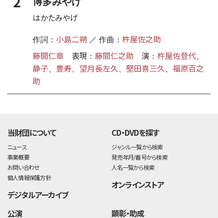
2
博多みやげ
はかたみやげ
小島二朔
杵屋佐之助
作詞：
／ 作曲：
藤間仁章
表現
藤間仁之助
演
杵屋佐登代
：
：
、
静子
豊寿
望月長左久
堅田喜三久
福原百之
、
、
、
、
助
time:0.39 s
・
当財団について
CD・DVDを探す
ニュース
ジャンル一覧から検索
事業概要
発売年月/番号から検索
お問い合わせ
人名一覧から検索
個人情報保護方針
オンラインストア
デジタルアーカイブ
公演
顕彰・助成