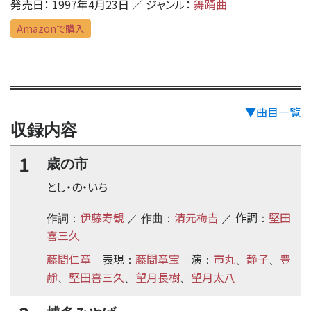
発売日： 1997年4月23日 ／ ジャンル：
舞踊曲
Amazonで購入
▼曲目一覧
収録内容
1
歳の市
とし・の・いち
伊藤寿観
清元梅吉
作調
堅田
作詞：
／ 作曲：
／
：
喜三久
藤間仁章
表現
藤間章宝
演
市丸
静子
豊
：
：
、
、
靜
堅田喜三久
望月長樹
望月太八
、
、
、