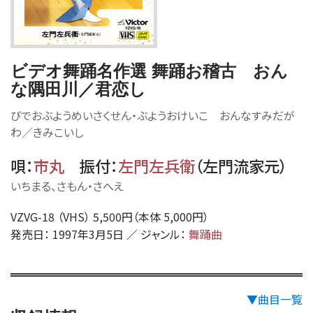
ビデオ舞踊名作選 舞踊お稽古 おん
な隅田川／君恋し
びでおぶようめいさくせん・ぶようおけいこ おんなすみだが
わ／きみこいし
唄
：
市丸
振付
：
左門左兵衛
（
左門流家元
）
いちまる、さもん・さへえ
VZVG-18 （VHS） 5,500円（本体 5,000円）
発売日： 1997年3月5日 ／ ジャンル：
舞踊曲
▼曲目一覧