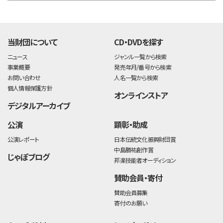
time:0.37 s
・
当財団について
CD・DVDを探す
ニュース
ジャンル一覧から検索
事業概要
発売年月/番号から検索
お問い合わせ
人名一覧から検索
個人情報保護方針
オンラインストア
デジタルアーカイブ
公演
顕彰・助成
公演レポート
日本伝統文化振興財団賞
中島勝祐創作賞
じゃぽブログ
邦楽技能者オーディション
賛助会員・寄付
賛助会員募集
寄付のお願い