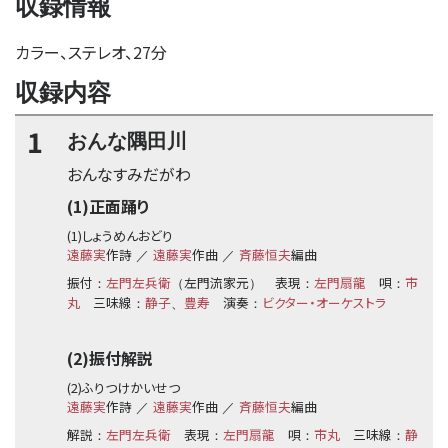
収録情報
カラー、ステレオ、27分
収録内容
1
おんな隅田川
おんなすみだがわ
(1)正面踊り
(1)しょうめんおどり
遠藤実
作詩
遠藤実
作曲
斉藤恒夫
編曲
／
／
振付
左門左兵衛
左門流家元
表現
左門扇龍
唄
市
：
（
）
：
：
丸
三味線
静子
豊寿
演奏
ビクター・オーケストラ
：
、
：
(2)振付解説
(2)ふりつけかいせつ
遠藤実
作詩
遠藤実
作曲
斉藤恒夫
編曲
／
／
解説
左門左兵衛
表現
左門扇龍
唄
市丸
三味線
静
：
：
：
：