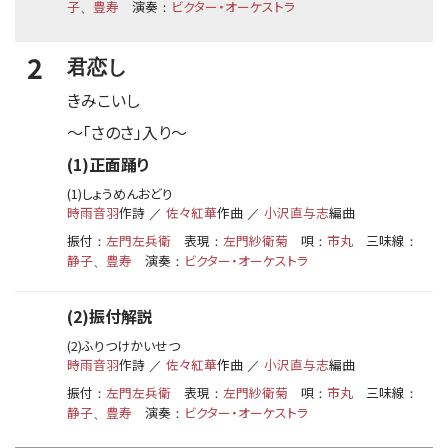
子
豊寿
演奏
ビクター・オーケストラ
、
：
2
君恋し
きみこいし
〜
「さのさ」入り
〜
(1)正面踊り
(1)しょうめんおどり
時雨音羽
作詩
佐々紅華
作曲
小沢直与志
編曲
／
／
振付
左門左兵衛
表現
左門紗衛菊
唄
市丸
三味線
：
：
：
：
静子
豊寿
演奏
ビクター・オーケストラ
、
：
(2)振付解説
(2)ふりつけかいせつ
時雨音羽
作詩
佐々紅華
作曲
小沢直与志
編曲
／
／
振付
左門左兵衛
表現
左門紗衛菊
唄
市丸
三味線
：
：
：
：
静子
豊寿
演奏
ビクター・オーケストラ
、
：