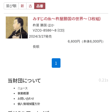
新
古
品番
並び順
みすじの糸～杵屋勝国の世界～（3枚組）
杵屋 勝国 ほか
〜
VZCG-8586
8 [CD]
2024/3/27発売
6,600円（本体6,000円）
長唄
(current)
1
当財団について
0.21s
ニュース
事業概要
お問い合わせ
個人情報保護方針