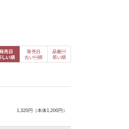
発売日
発売日
品番

新
しい順
古
い順
若い順
1,320円（本体1,200円）