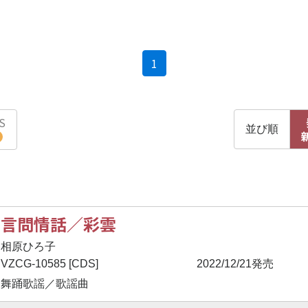
(current)
1
S
並び順
言問情話／彩雲
相原ひろ子
VZCG-10585 [CDS]
2022/12/21発売
舞踊歌謡／歌謡曲