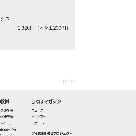
ックス
1,320円（本体1,200円）
0.21s
・教材
じゃぽマガジン
ッズ運動会
ニュース
ッズ発表会
ピックアップ
トマーチ
レポート
舞踊研究所
アイヌ語を贈るプロジェクト
シリーズ