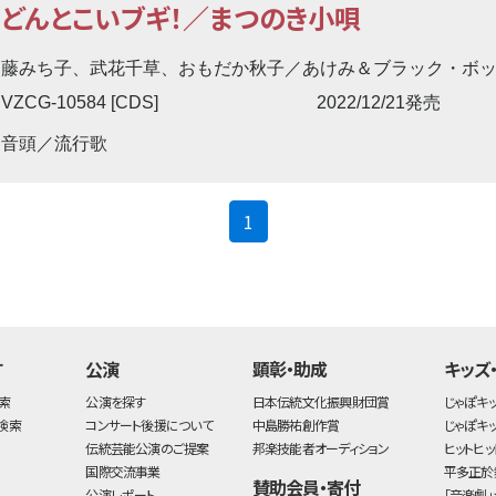
どんとこいブギ！／まつのき小唄
藤みち子、武花千草、おもだか秋子／あけみ＆ブラック・ボ
VZCG-10584 [CDS]
2022/12/21発売
音頭／流行歌
(current)
1
す
公演
顕彰・助成
キッズ
索
公演を探す
日本伝統文化振興財団賞
じゃぽキ
検索
コンサート後援について
中島勝祐創作賞
じゃぽキ
伝統芸能公演のご提案
邦楽技能者オーディション
ヒットヒッ
国際交流事業
平多正於
賛助会員・寄付
公演レポート
「音楽劇」