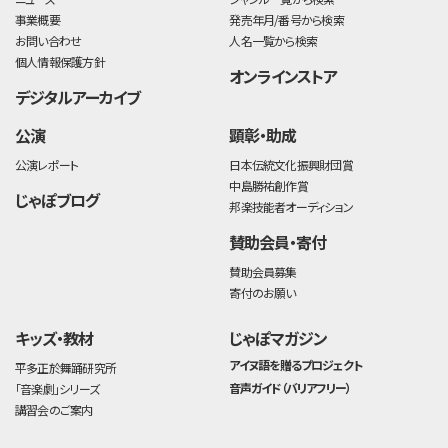
事業概要
発売年月/番号から検索
お問い合わせ
人名一覧から検索
個人情報保護方針
オンラインストア
デジタルアーカイブ
公演
顕彰・助成
公演レポート
日本伝統文化振興財団賞
中島勝祐創作賞
じゃぽブログ
邦楽技能者オーディション
賛助会員・寄付
賛助会員募集
寄付のお願い
キッズ・教材
じゃぽマガジン
アイヌ語を贈るプロジェクト
平多正於舞踊研究所
音声ガイド（バリアフリー）
「音楽劇」シリーズ
講習会のご案内