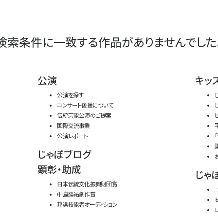
検索条件に一致する作品がありませんでした
公演
キッ
公演を探す
コンサート後援について
伝統芸能公演のご提案
国際交流事業
公演レポート
じゃぽブログ
顕彰・助成
じゃ
日本伝統文化振興財団賞
中島勝祐創作賞
邦楽技能者オーディション