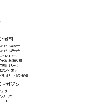
。
ズ・教材
じゃぽキッズ運動会
じゃぽキッズ発表会
ヒットヒットマーチ
平多正於舞踊研究所
「音楽劇」シリーズ
講習会のご案内
お問い合わせ・販売特約店
ぽマガジン
ニュース
ピックアップ
レポート