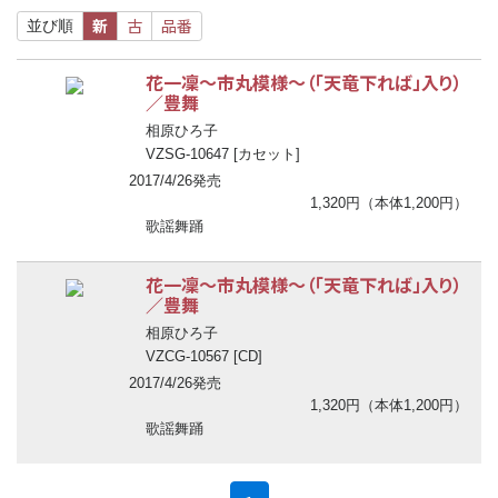
新
古
品番
並び順
花一凜～市丸模様～（「天竜下れば」入り）
／豊舞
相原ひろ子
VZSG-10647 [カセット]
2017/4/26発売
1,320円（本体1,200円）
歌謡舞踊
花一凜～市丸模様～（「天竜下れば」入り）
／豊舞
相原ひろ子
VZCG-10567 [CD]
2017/4/26発売
1,320円（本体1,200円）
歌謡舞踊