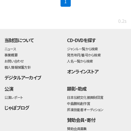
(current)
1
0.2s
当財団について
CD・DVDを探す
ニュース
ジャンル一覧から検索
事業概要
発売年月/番号から検索
お問い合わせ
人名一覧から検索
個人情報保護方針
オンラインストア
デジタルアーカイブ
公演
顕彰・助成
公演レポート
日本伝統文化振興財団賞
中島勝祐創作賞
じゃぽブログ
邦楽技能者オーディション
賛助会員・寄付
賛助会員募集