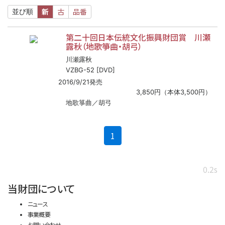
新
古
品番
並び順
第二十回日本伝統文化振興財団賞 川瀬
露秋（地歌箏曲・胡弓）
川瀬露秋
VZBG-52 [DVD]
2016/9/21発売
3,850円（本体3,500円）
地歌箏曲／胡弓
(current)
1
0.2s
当財団について
ニュース
事業概要
お問い合わせ