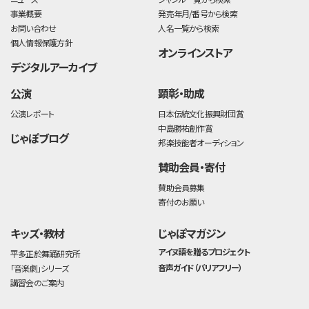
事業概要
発売年月/番号から検索
お問い合わせ
人名一覧から検索
個人情報保護方針
オンラインストア
デジタルアーカイブ
公演
顕彰・助成
公演レポート
日本伝統文化振興財団賞
中島勝祐創作賞
じゃぽブログ
邦楽技能者オーディション
賛助会員・寄付
賛助会員募集
寄付のお願い
キッズ・教材
じゃぽマガジン
アイヌ語を贈るプロジェクト
平多正於舞踊研究所
音声ガイド（バリアフリー）
「音楽劇」シリーズ
講習会のご案内