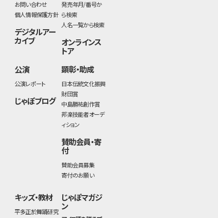
お問い合わせ
発売年月/番号か
個人情報保護方針
ら検索
人名一覧から検索
デジタルアー
カイブ
オンラインス
トア
公演
顕彰・助成
公演レポート
日本伝統文化振興
財団賞
じゃぽブログ
中島勝祐創作賞
邦楽技能者オーデ
ィション
賛助会員・寄
付
賛助会員募集
寄付のお願い
キッズ・教材
じゃぽマガジ
ン
平多正於舞踊研究