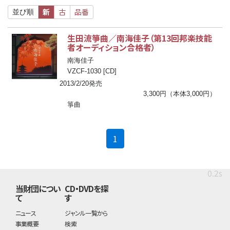
新
古
品番
並び順
生田流箏曲／南海佳子（第13回邦楽技能
者オーディション合格者）
南海佳子
VZCF-1030 [CD]
2013/2/20発売
3,300円（本体3,000円）
箏曲
(current)
1
0.2s
当財団につい
CD・DVDを探
て
す
ニュース
ジャンル一覧から
事業概要
検索