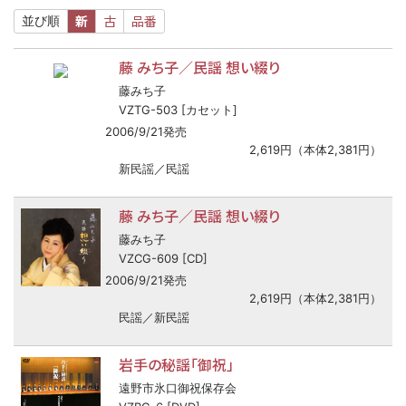
新
古
品番
並び順
藤 みち子／民謡 想い綴り
藤みち子
VZTG-503 [カセット]
2006/9/21発売
2,619円（本体2,381円）
新民謡／民謡
藤 みち子／民謡 想い綴り
藤みち子
VZCG-609 [CD]
2006/9/21発売
2,619円（本体2,381円）
民謡／新民謡
岩手の秘謡「御祝」
遠野市氷口御祝保存会