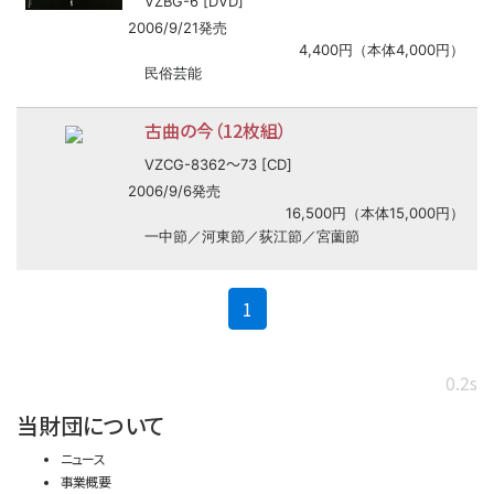
VZBG-6 [DVD]
2006/9/21発売
4,400円（本体4,000円）
民俗芸能
古曲の今（12枚組）
〜
VZCG-8362
73 [CD]
2006/9/6発売
16,500円（本体15,000円）
一中節／河東節／荻江節／宮薗節
(current)
1
0.2s
当財団について
ニュース
事業概要