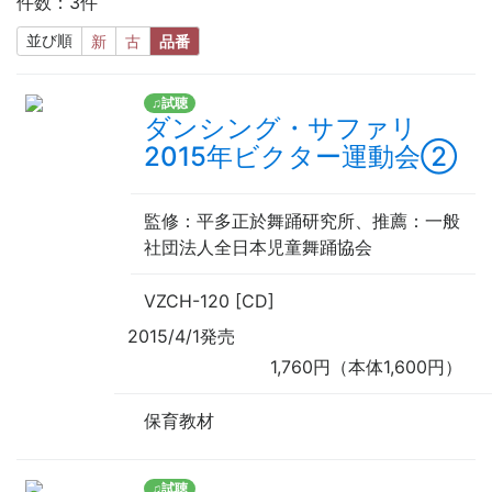
件数：3件
並び順
新
古
品番
♫試聴
ダンシング・サファリ
2015年ビクター運動会②
監修
：平多正於舞踊研究所、
推薦
：一般
社団法人全日本児童舞踊協会
VZCH-120 [CD]
2015/4/1発売
1,760円（本体1,600円）
保育教材
♫試聴