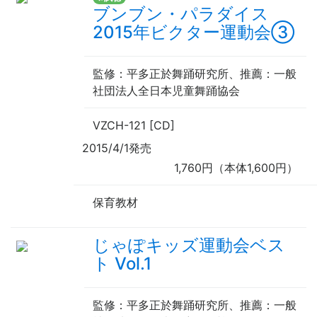
ブンブン・パラダイス
2015年ビクター運動会③
監修
：平多正於舞踊研究所、
推薦
：一般
社団法人全日本児童舞踊協会
VZCH-121 [CD]
2015/4/1発売
1,760円（本体1,600円）
保育教材
じゃぽキッズ運動会ベス
ト Vol.1
監修
：平多正於舞踊研究所、
推薦
：一般