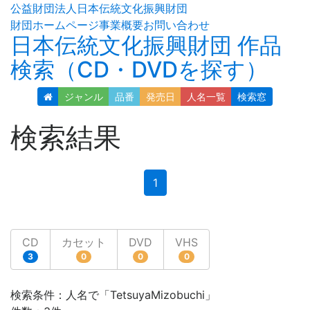
公益財団法人日本伝統文化振興財団
財団ホームページ
事業概要
お問い合わせ
日本伝統文化振興財団 作品
検索（CD・DVDを探す）
ジャンル
品番
発売日
人名
一覧
検索窓
検索結果
(current)
1
CD
カセット
DVD
VHS
3
0
0
0
検索条件：人名で「TetsuyaMizobuchi」