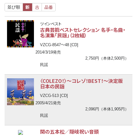
新
古
品番
並び順
ツインベスト
古典芸能ベストセレクション 名手・名曲・
名演集「民謡」（2枚組）
〜
VZCG-8547
48 [CD]
2014/3/19発売
2,750円（本体2,500円）
民謡
〈COLEZO！〉
〜
コレゾ！BEST！
〜
決定版
日本の民謡
VZCG-513 [CD]
2005/4/21発売
2,096円（本体1,905円）
民謡
関の五本松／隠岐祝い音頭