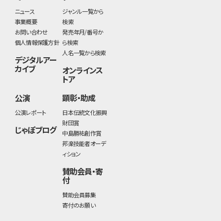
ニュース
ジャンル一覧から
事業概要
検索
お問い合わせ
発売年月/番号か
個人情報保護方針
ら検索
人名一覧から検索
デジタルアー
カイブ
オンラインス
トア
公演
顕彰・助成
公演レポート
日本伝統文化振興
財団賞
じゃぽブログ
中島勝祐創作賞
邦楽技能者オーデ
ィション
賛助会員・寄
付
賛助会員募集
寄付のお願い