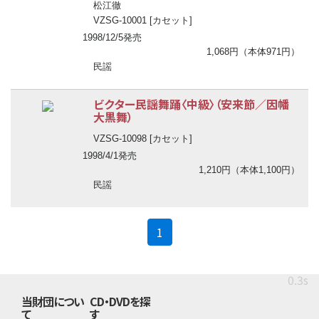
松江徹
VZSG-10001 [カセット]
1998/12/5発売
1,068円（本体971円）
民謡
ビクター民謡舞踊〈中級〉（安来節／因幡
大黒舞）
VZSG-10098 [カセット]
1998/4/1発売
1,210円（本体1,100円）
民謡
(current)
1
0.3s
当財団につい
CD・DVDを探
て
す