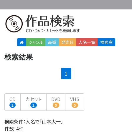
ジャンル
品番
発売日
人名
一覧
検索窓
検索結果
(current)
1
CD
カセット
DVD
VHS
2
2
0
0
検索条件：人名で「山本太一」
件数：4件