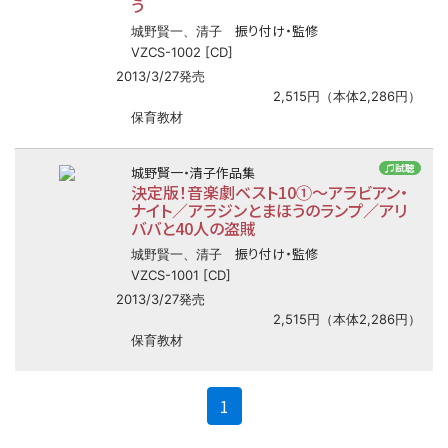
う
振り付け・監修
城野賢一、清子
VZCS-1002 [CD]
2013/3/27発売
2,515円（本体2,286円）
保育教材
♫試聴
城野賢一・清子作品集
決定版！音楽劇ベスト10①
〜
アラビアン・
ナイト／アラジンとまほうのランプ／アリ
ババと40人の盗賊
振り付け・監修
城野賢一、清子
VZCS-1001 [CD]
2013/3/27発売
2,515円（本体2,286円）
保育教材
(current)
1