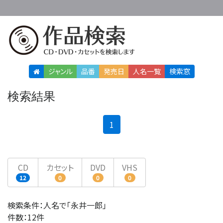
ジャンル
品番
発売日
人名
一覧
検索窓
検索結果
(current)
1
CD
カセット
DVD
VHS
12
0
0
0
検索条件：人名で「永井一郎」
件数：12件