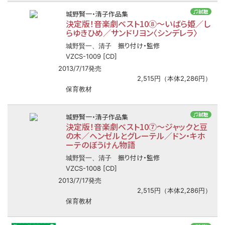
♫試聴
城野賢一・清子作品集
決定版！音楽劇ベスト10⑧
〜
いばら姫／し
らゆきひめ／サンドリヨン〈シンデレラ〉
振り付け・監修
城野賢一、清子
VZCS-1009 [CD]
2013/7/17発売
2,515円（本体2,286円）
保育教材
♫試聴
城野賢一・清子作品集
決定版！音楽劇ベスト10⑦
〜
ジャックと豆
の木／ヘンゼルとグレーテル／ドン・キホ
ーテのぼうけん物語
振り付け・監修
城野賢一、清子
VZCS-1008 [CD]
2013/7/17発売
2,515円（本体2,286円）
保育教材