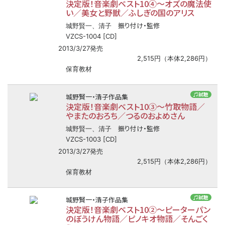
決定版！音楽劇ベスト10④
〜
オズの魔法使
い／美女と野獣／ふしぎの国のアリス
振り付け・監修
城野賢一、清子
VZCS-1004 [CD]
2013/3/27発売
2,515円（本体2,286円）
保育教材
♫試聴
城野賢一・清子作品集
決定版！音楽劇ベスト10③
〜
竹取物語／
やまたのおろち／つるのおよめさん
振り付け・監修
城野賢一、清子
VZCS-1003 [CD]
2013/3/27発売
2,515円（本体2,286円）
保育教材
♫試聴
城野賢一・清子作品集
決定版！音楽劇ベスト10②
〜
ピーターパン
のぼうけん物語／ピノキオ物語／そんごく