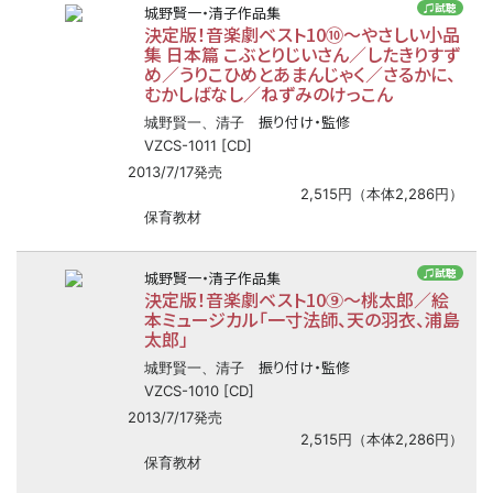
♫試聴
城野賢一・清子作品集
決定版！音楽劇ベスト10⑩
〜
やさしい小品
集 日本篇 こぶとりじいさん／したきりすず
め／うりこひめとあまんじゃく／さるかに、
むかしばなし／ねずみのけっこん
振り付け・監修
城野賢一、清子
VZCS-1011 [CD]
2013/7/17発売
2,515円（本体2,286円）
保育教材
♫試聴
城野賢一・清子作品集
決定版！音楽劇ベスト10⑨
〜
桃太郎／絵
本ミュージカル「一寸法師、天の羽衣、浦島
太郎」
振り付け・監修
城野賢一、清子
VZCS-1010 [CD]
2013/7/17発売
2,515円（本体2,286円）
保育教材