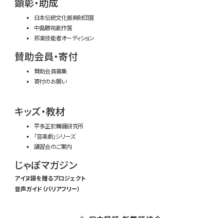
顕彰・助成
日本伝統文化振興財団賞
中島勝祐創作賞
邦楽技能者オーディション
賛助会員・寄付
賛助会員募集
寄付のお願い
キッズ・教材
平多正於舞踊研究所
「音楽劇」シリーズ
講習会のご案内
じゃぽマガジン
アイヌ語を贈るプロジェクト
音声ガイド（バリアフリー）