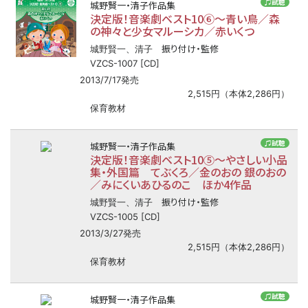
♫試聴
城野賢一・清子作品集
決定版！音楽劇ベスト10⑥
〜
青い鳥／森
の神々と少女マルーシカ／赤いくつ
振り付け・監修
城野賢一、清子
VZCS-1007 [CD]
2013/7/17発売
2,515円（本体2,286円）
保育教材
♫試聴
城野賢一・清子作品集
決定版！音楽劇ベスト10⑤
〜
やさしい小品
集・外国篇 てぶくろ／金のおの 銀のおの
／みにくいあひるのこ ほか4作品
振り付け・監修
城野賢一、清子
VZCS-1005 [CD]
2013/3/27発売
2,515円（本体2,286円）
保育教材
♫試聴
城野賢一・清子作品集