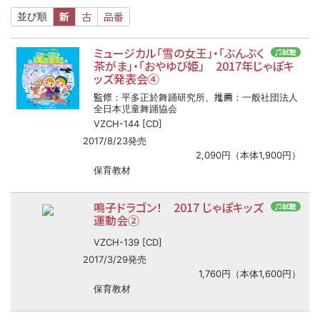
新
古
品番
並び順
ミュージカル「雪の女王」・「ぶんぶく
♫試聴
茶がま」・「おやゆび姫」 2017年じゃぽキ
ッズ発表会④
監修
推薦
：平多正於舞踊研究所、
：一般社団法人
全日本児童舞踊協会
VZCH-144 [CD]
2017/8/23発売
2,090円（本体1,900円）
保育教材
鳴子ドラゴン！ 2017 じゃぽキッズ
♫試聴
運動会②
VZCH-139 [CD]
2017/3/29発売
1,760円（本体1,600円）
保育教材