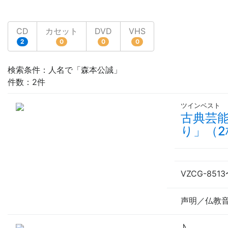
CD
カセット
DVD
VHS
2
0
0
0
検索条件：人名で「森本公誠」
件数：2件
ツインベスト
古典芸
り」（2
VZCG-8513
声明／仏教
♪