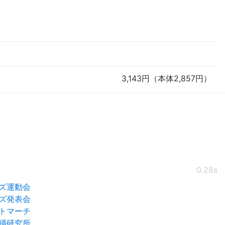
3,143円（本体2,857円）
0.28s
ズ運動会
ズ発表会
トマーチ
踊研究所