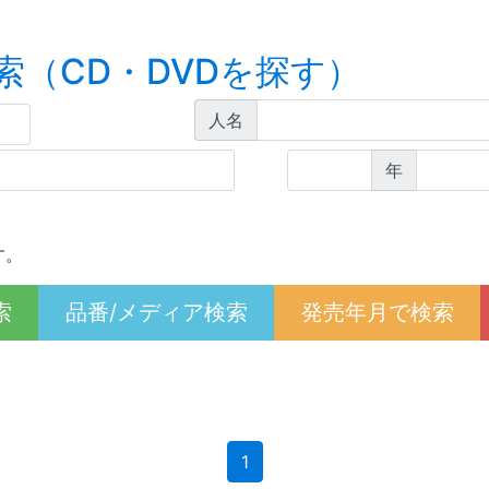
索（CD・DVDを探す）
人名
年
す。
索
品番/メディア検索
発売年月で検索
(current)
1