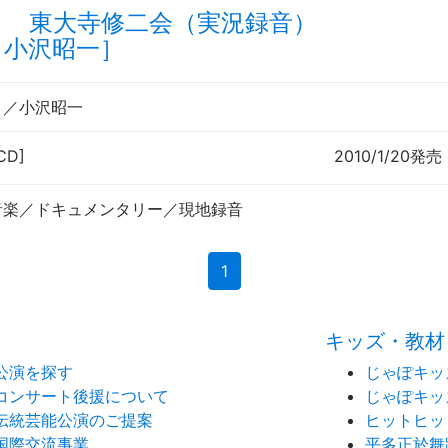
り 東大寺修二会（実況録音）
：小沢昭一］
）／小沢昭一
CD]
2010/1/20発売
音楽／ドキュメンタリー／現地録音
(current)
1
キッズ・教材
公演を探す
じゃぽキッ
コンサート後援について
じゃぽキッ
伝統芸能公演のご提案
ヒットヒッ
国際交流事業
平多正於舞