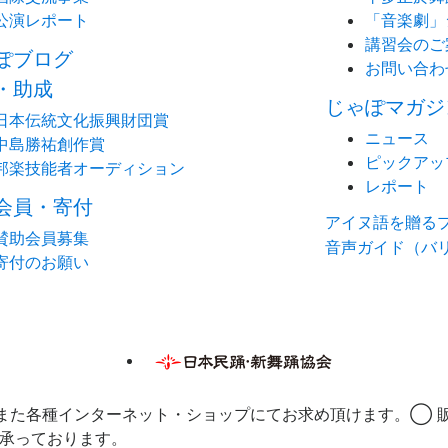
公演レポート
「音楽劇」
講習会のご
ぽブログ
お問い合わ
・助成
じゃぽマガジ
日本伝統文化振興財団賞
ニュース
中島勝祐創作賞
ピックアッ
邦楽技能者オーディション
レポート
会員・寄付
アイヌ語を贈る
賛助会員募集
音声ガイド（バ
寄付のお願い
また各種インターネット・ショップにてお求め頂けます。◯ 
承っております。