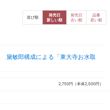
発売日
発売日
品番
並び順
新
しい順
古
い順
若い順
集 黛敏郎構成による「東大寺お水取
2,750円（本体2,500円）