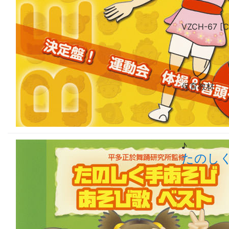
VZCH-67 [C
保育教材
♪
たのし