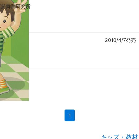
正於舞踊研究所
CD]
2010/4/7発売
(current)
1
キッズ・教材