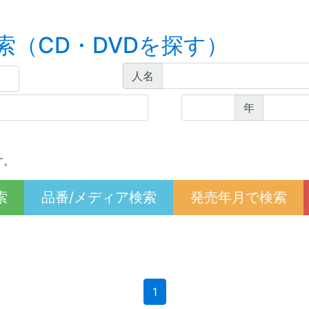
索（CD・DVDを探す）
人名
年
す。
索
品番/メディア検索
発売年月で検索
(current)
1