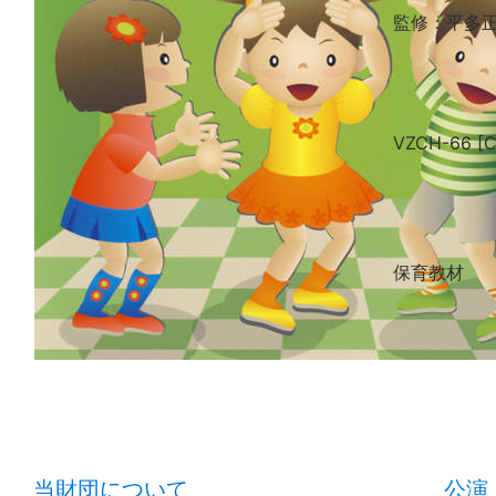
監修
：平多
VZCH-66 [
保育教材
当財団について
公演