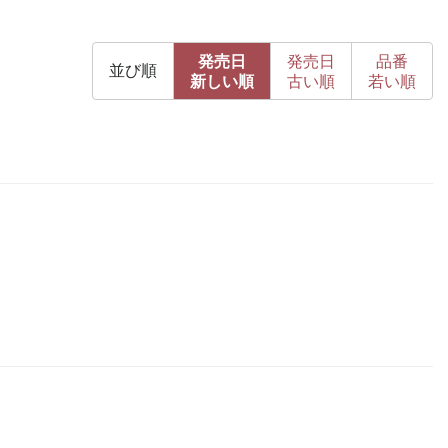
発売日
発売日
品番
並び順
新
しい順
古
い順
若い順