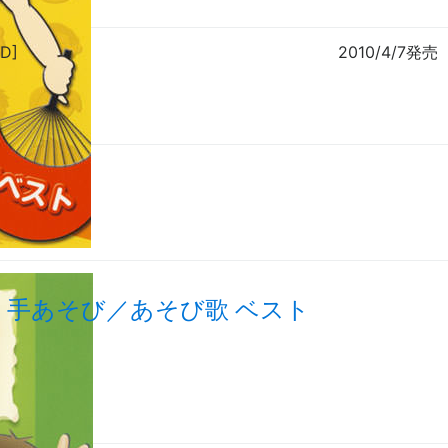
D]
2010/4/7発売
く手あそび／あそび歌 ベスト