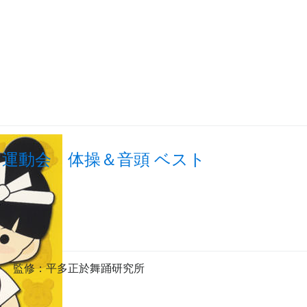
運動会 体操＆音頭 ベスト
か
監修
：平多正於舞踊研究所