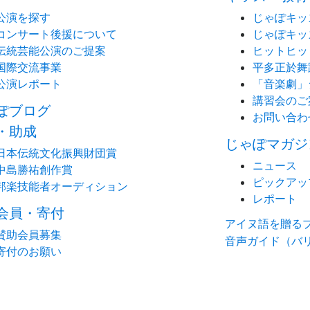
公演を探す
じゃぽキッ
コンサート後援について
じゃぽキッ
伝統芸能公演のご提案
ヒットヒッ
国際交流事業
平多正於舞
公演レポート
「音楽劇」
講習会のご
ぽブログ
お問い合わ
・助成
じゃぽマガジ
日本伝統文化振興財団賞
ニュース
中島勝祐創作賞
ピックアッ
邦楽技能者オーディション
レポート
会員・寄付
アイヌ語を贈る
賛助会員募集
音声ガイド（バ
寄付のお願い