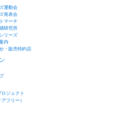
ズ運動会
ズ発表会
トマーチ
踊研究所
シリーズ
案内
せ・販売特約店
ン
プ
プロジェクト
リアフリー）