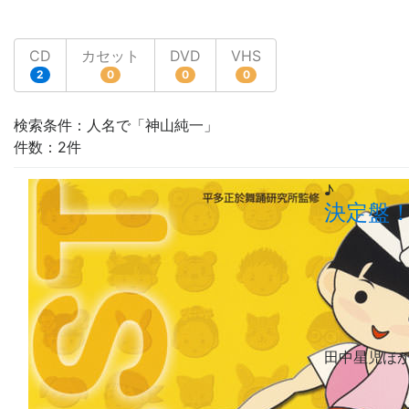
CD
カセット
DVD
VHS
2
0
0
0
検索条件：人名で「神山純一」
件数：2件
♪
決定盤！
田中星児
ほ