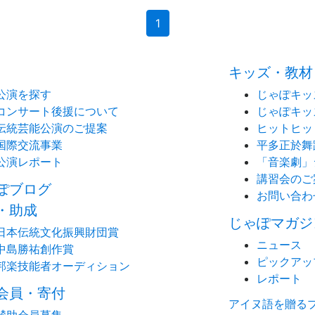
(current)
1
キッズ・教材
公演を探す
じゃぽキッ
コンサート後援について
じゃぽキッ
伝統芸能公演のご提案
ヒットヒッ
国際交流事業
平多正於舞
公演レポート
「音楽劇」
講習会のご
ぽブログ
お問い合わ
・助成
じゃぽマガジ
日本伝統文化振興財団賞
ニュース
中島勝祐創作賞
ピックアッ
邦楽技能者オーディション
レポート
会員・寄付
アイヌ語を贈る