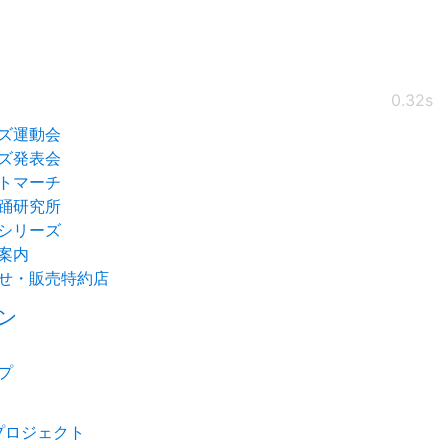
0.32s
ズ運動会
ズ発表会
トマーチ
踊研究所
シリーズ
案内
せ・販売特約店
ン
プ
プロジェクト