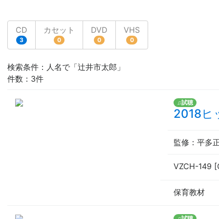
CD
カセット
DVD
VHS
3
0
0
0
検索条件：人名で「辻井市太郎」
件数：3件
♫試聴
2018
監修
：平多
VZCH-149 [
保育教材
♫試聴