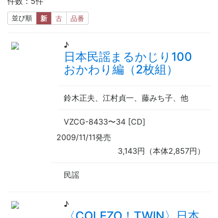
件数：5件
並び順
新
古
品番
♪
日本民謡まるかじり100
おかわり編（2枚組）
鈴木正夫、江村貞一、藤みち子、
他
VZCG-8433
〜
34 [CD]
2009/11/11発売
3,143円（本体2,857円）
民謡
♪
〈COLEZO！TWIN〉日本