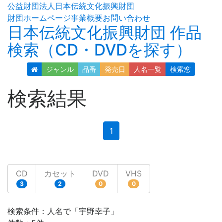
公益財団法人日本伝統文化振興財団
財団ホームページ
事業概要
お問い合わせ
日本伝統文化振興財団 作品
検索（CD・DVDを探す）
ジャンル
品番
発売日
人名
一覧
検索窓
検索結果
(current)
1
CD
カセット
DVD
VHS
3
2
0
0
検索条件：人名で「宇野幸子」