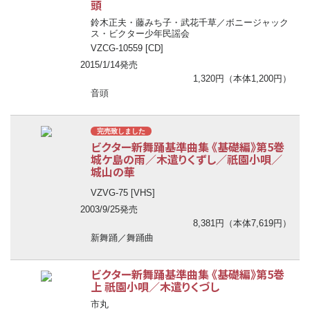
頭
鈴木正夫・藤みち子・武花千草／ボニージャック
ス・ビクター少年民謡会
VZCG-10559 [CD]
2015/1/14発売
1,320円（本体1,200円）
音頭
完売致しました
ビクター新舞踊基準曲集 《基礎編》第5巻
城ケ島の雨／木遣りくずし／祇園小唄／
城山の華
VZVG-75 [VHS]
2003/9/25発売
8,381円（本体7,619円）
新舞踊／舞踊曲
ビクター新舞踊基準曲集 《基礎編》第5巻
上 祇園小唄／木遣りくづし
市丸