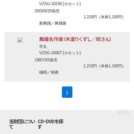
VZSG-10239 [カセット]
2003/9/25発売
1,210円（本体1,100円）
新舞踊／舞踊曲
舞踊名作選（木遣りくずし／奴さん）
市丸
VZSG-10007 [カセット]
1997/3/5発売
1,210円（本体1,100円）
端唄／俗曲
(current)
1
0.27s
当財団につい
CD・DVDを探
て
す