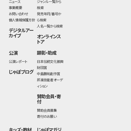
ニュース
ジャンル一覧から
事業概要
検索
お問い合わせ
発売年月/番号か
個人情報保護方針
ら検索
人名一覧から検索
デジタルアー
カイブ
オンラインス
トア
公演
顕彰・助成
公演レポート
日本伝統文化振興
財団賞
じゃぽブログ
中島勝祐創作賞
邦楽技能者オーデ
ィション
賛助会員・寄
付
賛助会員募集
寄付のお願い
キッズ・教材
じゃぽマガジ