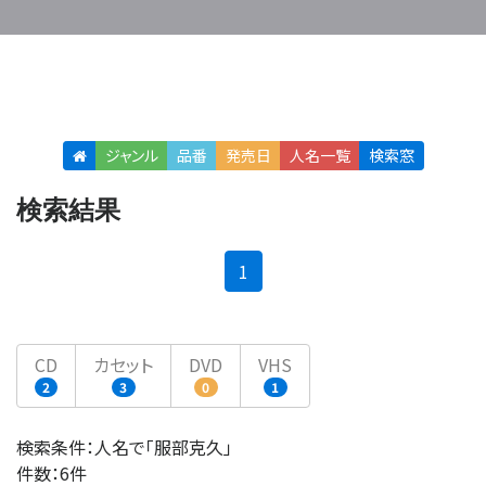
ジャンル
品番
発売日
人名
一覧
検索窓
検索結果
(current)
1
CD
カセット
DVD
VHS
2
3
0
1
検索条件：人名で「服部克久」
件数：6件