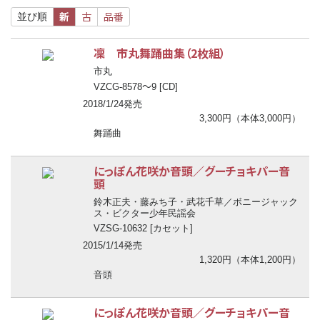
新
古
品番
並び順
凜 市丸舞踊曲集（2枚組）
市丸
〜
VZCG-8578
9 [CD]
2018/1/24発売
3,300円（本体3,000円）
舞踊曲
にっぽん花咲か音頭／グーチョキパー音
頭
鈴木正夫・藤みち子・武花千草／ボニージャック
ス・ビクター少年民謡会
VZSG-10632 [カセット]
2015/1/14発売
1,320円（本体1,200円）
音頭
にっぽん花咲か音頭／グーチョキパー音