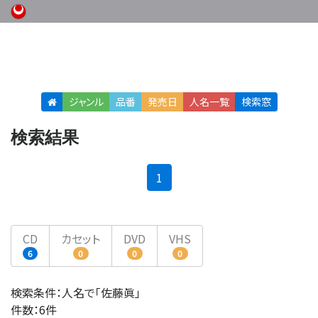
ジャンル
品番
発売日
人名
一覧
検索窓
検索結果
(current)
1
CD
カセット
DVD
VHS
6
0
0
0
検索条件：人名で「佐藤眞」
件数：6件