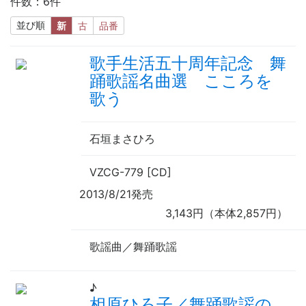
件数：6件
並び順
新
古
品番
歌手生活五十周年記念 舞
踊歌謡名曲選 こころを
歌う
石垣まさひろ
VZCG-779 [CD]
2013/8/21発売
3,143円（本体2,857円）
歌謡曲／舞踊歌謡
♪
相原ひろ子／舞踊歌謡の