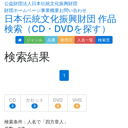
公益財団法人日本伝統文化振興財団
財団ホームページ
事業概要
お問い合わせ
日本伝統文化振興財団 作品
検索（CD・DVDを探す）
ジャンル
品番
発売日
人名
一覧
検索窓
検索結果
(current)
1
CD
カセット
DVD
VHS
3
3
0
0
検索条件：人名で「四方章人」