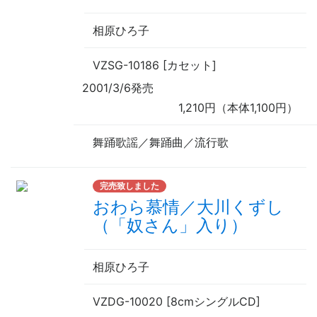
相原ひろ子
VZSG-10186 [カセット]
2001/3/6発売
1,210円（本体1,100円）
舞踊歌謡／舞踊曲／流行歌
完売致しました
おわら慕情／大川くずし
（「奴さん」入り）
相原ひろ子
VZDG-10020 [8cmシングルCD]