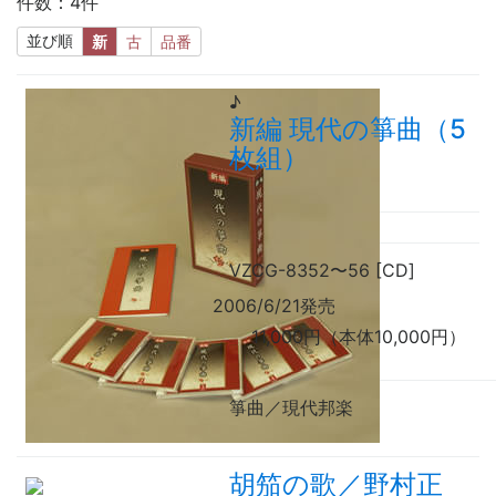
件数：4件
並び順
新
古
品番
♪
新編 現代の箏曲（5
枚組）
VZCG-8352
〜
56 [CD]
2006/6/21発売
11,000円（本体10,000円）
箏曲／現代邦楽
胡笳の歌／野村正