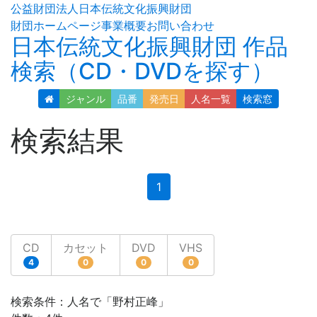
公益財団法人日本伝統文化振興財団
財団ホームページ
事業概要
お問い合わせ
日本伝統文化振興財団 作品
検索（CD・DVDを探す）
ジャンル
品番
発売日
人名
一覧
検索窓
検索結果
(current)
1
CD
カセット
DVD
VHS
4
0
0
0
検索条件：人名で「野村正峰」