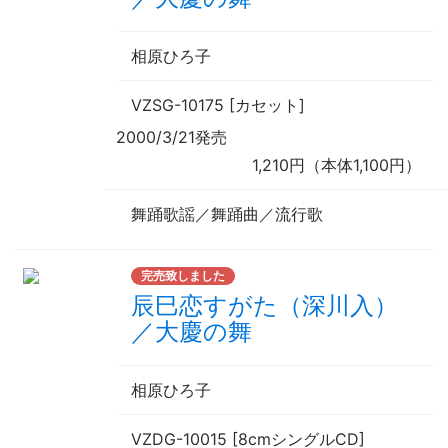
相原ひろ子
VZSG-10175 [カセット]
2000/3/21発売
1,210円（本体1,100円）
舞踊歌謡／舞踊曲／流行歌
完売致しました
辰巳恋すがた（深川入）
／大慶の舞
相原ひろ子
VZDG-10015 [8cmシングルCD]