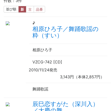
件数：3件
並び順
新
古
品番
♪
相原ひろ子／舞踊歌謡の
粋（すい）
相原ひろ子
VZCG-742 [CD]
2010/11/24発売
3,143円（本体2,857円）
舞踊歌謡
辰巳恋すがた（深川入）
／大慶の舞