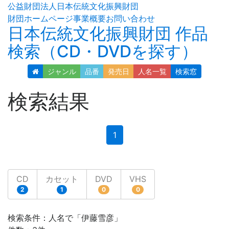
公益財団法人日本伝統文化振興財団
財団ホームページ
事業概要
お問い合わせ
日本伝統文化振興財団 作品
検索（CD・DVDを探す）
ジャンル
品番
発売日
人名
一覧
検索窓
検索結果
(current)
1
CD
カセット
DVD
VHS
2
1
0
0
検索条件：人名で「伊藤雪彦」