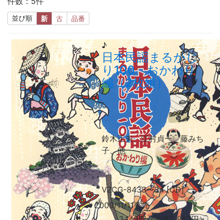
件数：5件
並び順
新
古
品番
♪
日本民謡まるかじ
り100 おかわり
編（2枚組）
鈴木正夫、江村貞一、藤みち
子、
他
VZCG-8433
〜
34 [CD]
2009/11/11発売
3,143円（本体2,857円）