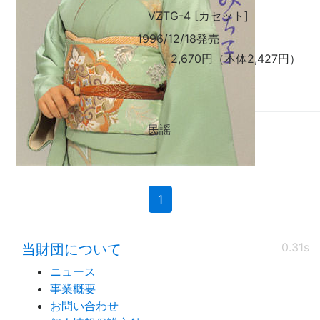
VZTG-4 [カセット]
1996/12/18発売
2,670円（本体2,427円）
民謡
(current)
1
0.31s
当財団について
ニュース
事業概要
お問い合わせ