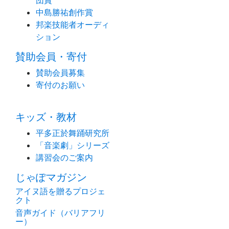
団賞
中島勝祐創作賞
邦楽技能者オーディ
ション
賛助会員・寄付
賛助会員募集
寄付のお願い
キッズ・教材
平多正於舞踊研究所
「音楽劇」シリーズ
講習会のご案内
じゃぽマガジン
アイヌ語を贈るプロジェ
クト
音声ガイド（バリアフリ
ー）