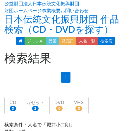
公益財団法人日本伝統文化振興財団
財団ホームページ
事業概要
お問い合わせ
日本伝統文化振興財団 作品
検索（CD・DVDを探す）
ジャンル
品番
発売日
人名
一覧
検索窓
検索結果
(current)
1
CD
カセット
DVD
VHS
3
2
0
0
検索条件：人名で「堀井小二朗」