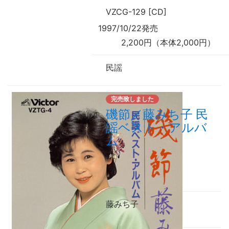
VZCG-129 [CD]
1997/10/22発売
2,200円（本体2,000円）
民謡
完売致しました
磯節／藤みち子 民
謡ベスト・アルバ
ム
藤みち子