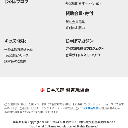
じゃぽブログ
邦楽技能者オーディション
賛助会員・寄付
賛助会員募集
寄付のお願い
キッズ・教材
じゃぽマガジン
アイヌ語を贈るプロジェクト
平多正於舞踊研究所
音声ガイド（バリアフリー）
「音楽劇」シリーズ
講習会のご案内
◯ 当財団発行物は、全国レコード店にてお取り寄せ可能、また各種インターネット・ショップにてお求
『アイヌ神話集成』
め頂けます。◯ 販売：ビクターエンタテインメント株式会社 ◯
は限定商品のため、
当財団の直接販売のみご注文を承っております。
禁無断転載 Copyright © 2013-2024 公益財団法人 日本伝統文化振興財団 Japan
Traditional Cultures Foundation. All Rights Reserved.