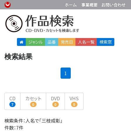
ジャンル
品番
発売日
人名
一覧
検索窓
検索結果
(current)
1
CD
カセット
DVD
VHS
7
0
0
0
検索条件：人名で「三枝成彰」
件数：7件