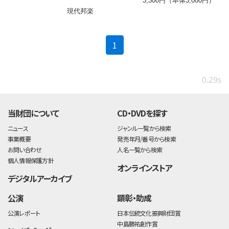
3,300円（本体3,000円）
現代邦楽
(current)
1
0.29s
当財団について
CD・DVDを探す
ニュース
ジャンル一覧から検索
事業概要
発売年月/番号から検索
お問い合わせ
人名一覧から検索
個人情報保護方針
オンラインストア
デジタルアーカイブ
公演
顕彰・助成
公演レポート
日本伝統文化振興財団賞
中島勝祐創作賞