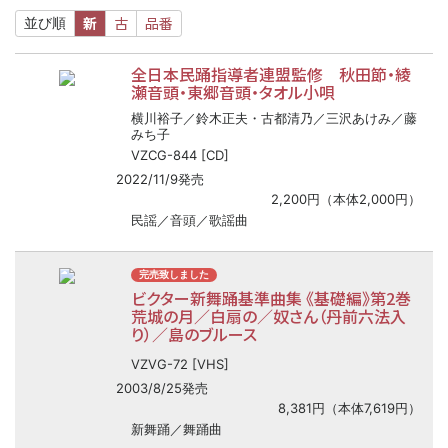
新
古
品番
並び順
全日本民踊指導者連盟監修 秋田節・綾
瀬音頭・東郷音頭・タオル小唄
横川裕子／鈴木正夫・古都清乃／三沢あけみ／藤
みち子
VZCG-844 [CD]
2022/11/9発売
2,200円（本体2,000円）
民謡／音頭／歌謡曲
完売致しました
ビクター新舞踊基準曲集 《基礎編》第2巻
荒城の月／白扇の／奴さん（丹前六法入
り）／島のブルース
VZVG-72 [VHS]
2003/8/25発売
8,381円（本体7,619円）
新舞踊／舞踊曲