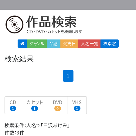
ジャンル
品番
発売日
人名
一覧
検索窓
検索結果
(current)
1
CD
カセット
DVD
VHS
1
1
0
1
検索条件：人名で「三沢あけみ」
件数：3件