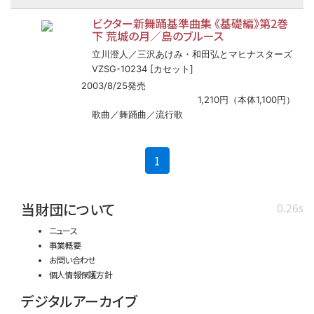
ビクター新舞踊基準曲集 《基礎編》第2巻
下 荒城の月／島のブルース
立川澄人／三沢あけみ・和田弘とマヒナスターズ
VZSG-10234 [カセット]
2003/8/25発売
1,210円（本体1,100円）
歌曲／舞踊曲／流行歌
(current)
1
当財団について
0.26s
ニュース
事業概要
お問い合わせ
個人情報保護方針
デジタルアーカイブ