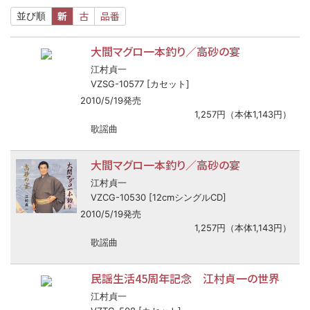
新
古
品番
並び順
大間マグロ一本釣り／高砂の宴
江村貞一
VZSG-10577 [カセット]
2010/5/19発売
1,257円（本体1,143円）
歌謡曲
大間マグロ一本釣り／高砂の宴
江村貞一
VZCG-10530 [12cmシングルCD]
2010/5/19発売
1,257円（本体1,143円）
歌謡曲
民謡生活45周年記念 江村貞一の世界
江村貞一