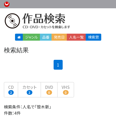
ジャンル
品番
発売日
人名
一覧
検索窓
検索結果
(current)
1
CD
カセット
DVD
VHS
2
2
0
0
検索条件：人名で「笹木新」
件数：4件