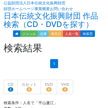
公益財団法人日本伝統文化振興財団
財団ホームページ
事業概要
お問い合わせ
日本伝統文化振興財団 作品
検索（CD・DVDを探す）
ジャンル
品番
発売日
人名
一覧
検索窓
検索結果
(current)
1
CD
カセット
DVD
VHS
2
0
0
0
検索条件：人名で「平山蘆江」