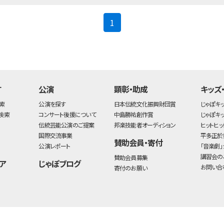
(current)
1
す
公演
顕彰・助成
キッズ
索
公演を探す
日本伝統文化振興財団賞
じゃぽキ
検索
コンサート後援について
中島勝祐創作賞
じゃぽキ
伝統芸能公演のご提案
邦楽技能者オーディション
ヒットヒッ
国際交流事業
平多正於
賛助会員・寄付
公演レポート
「音楽劇」
講習会の
賛助会員募集
ア
じゃぽブログ
お問い合
寄付のお願い