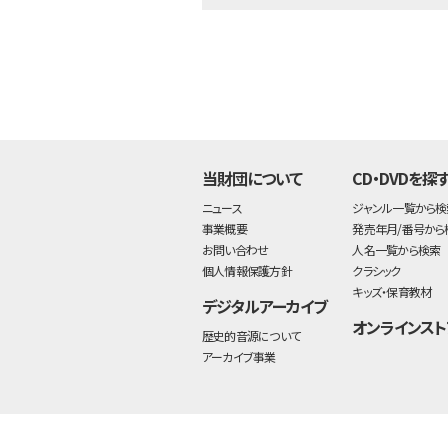
当財団について
CD・DVDを探
ニュース
ジャンル一覧から検
事業概要
発売年月/番号から
お問い合わせ
人名一覧から検索
個人情報保護方針
クラシック
キッズ・保育教材
デジタルアーカイブ
オンラインスト
歴史的音源について
アーカイブ事業