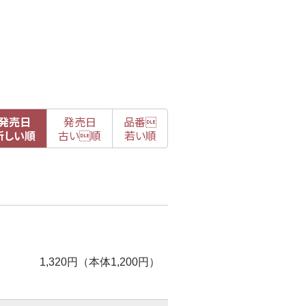
発売日
発売日
品番

新
しい順
古
い順
若い順
1,320円（本体1,200円）