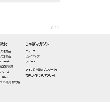
0.29s
・教材
じゃぽマガジン
ッズ運動会
ニュース
ッズ発表会
ピックアップ
トマーチ
レポート
舞踊研究所
アイヌ語を贈るプロジェクト
シリーズ
音声ガイド（バリアフリー）
ご案内
わせ・販売特約店