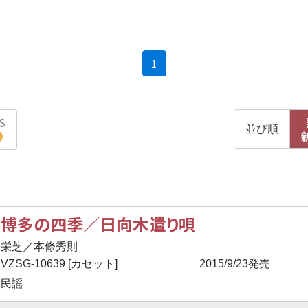
(current)
1
S
並び順
博多の四季／日向木遣り唄
栄芝／本條秀則
VZSG-10639 [カセット]
2015/9/23発売
民謡