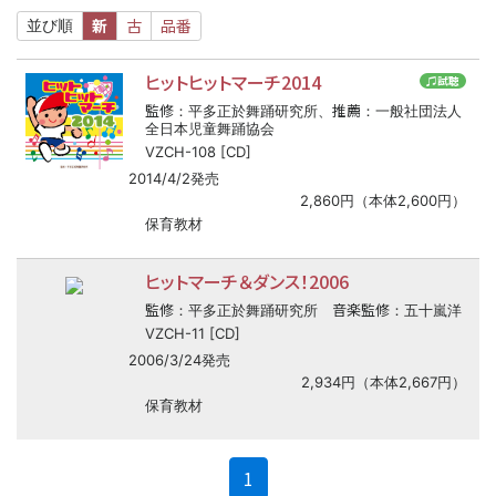
新
古
品番
並び順
ヒットヒットマーチ2014
♫試聴
監修
推薦
：平多正於舞踊研究所、
：一般社団法人
全日本児童舞踊協会
VZCH-108 [CD]
2014/4/2発売
2,860円（本体2,600円）
保育教材
ヒットマーチ＆ダンス！2006
監修
音楽監修
：平多正於舞踊研究所
：五十嵐洋
VZCH-11 [CD]
2006/3/24発売
2,934円（本体2,667円）
保育教材
(current)
1