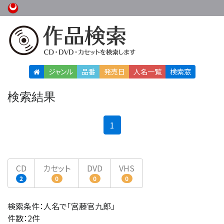
ジャンル
品番
発売日
人名
一覧
検索窓
検索結果
(current)
1
CD
カセット
DVD
VHS
2
0
0
0
検索条件：人名で「宮藤官九郎」
件数：2件