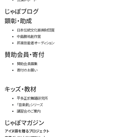
じゃぽブログ
顕彰・助成
日本伝統文化振興財団賞
中島勝祐創作賞
邦楽技能者オーディション
賛助会員・寄付
賛助会員募集
寄付のお願い
キッズ・教材
平多正於舞踊研究所
「音楽劇」シリーズ
講習会のご案内
じゃぽマガジン
アイヌ語を贈るプロジェクト