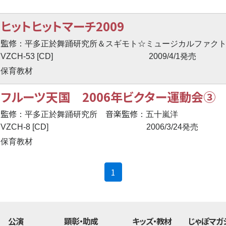
ヒットヒットマーチ2009
監修
：平多正於舞踊研究所＆スギモト☆ミュージカルファク
VZCH-53 [CD]
2009/4/1発売
保育教材
フルーツ天国 2006年ビクター運動会③
監修
音楽監修
：平多正於舞踊研究所
：五十嵐洋
VZCH-8 [CD]
2006/3/24発売
保育教材
(current)
1
公演
顕彰・助成
キッズ・教材
じゃぽマガ