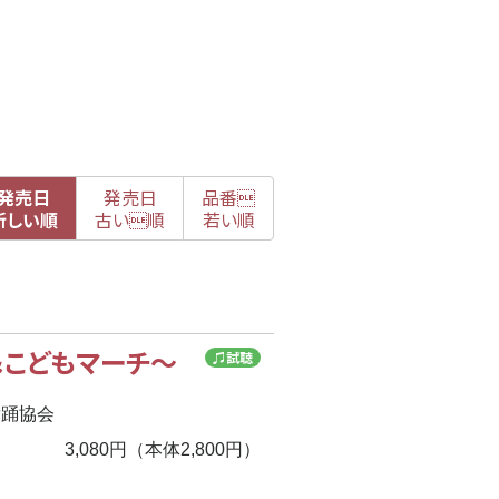
発売日
発売日
品番

新
しい順
古
い順
若い順
＆こどもマーチ～
♫試聴
舞踊協会
3,080円（本体2,800円）