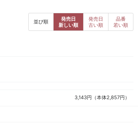
発売日
発売日
品番
並び順
新
しい順
古
い順
若い順
3,143円（本体2,857円）