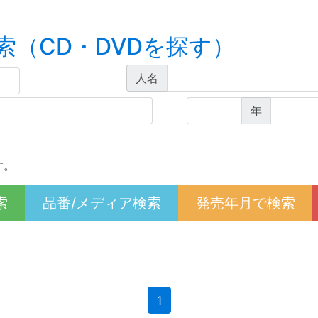
索（CD・DVDを探す）
人名
年
す。
索
品番/メディア検索
発売年月で検索
(current)
1