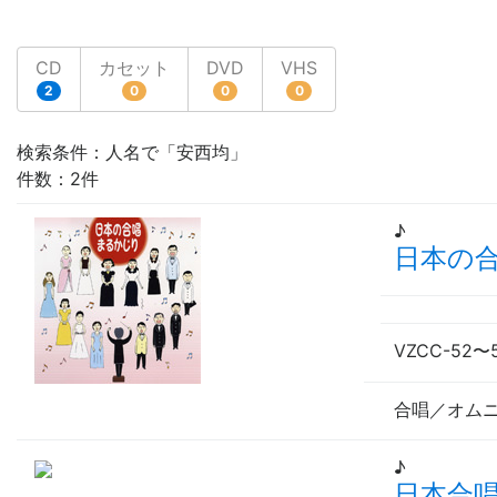
CD
カセット
DVD
VHS
2
0
0
0
検索条件：人名で「安西均」
件数：2件
♪
日本の
VZCC-52
〜
合唱／オム
♪
日本合唱