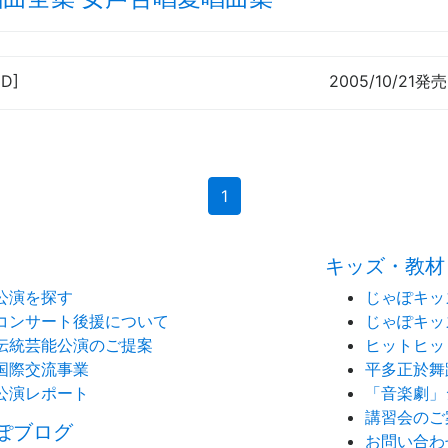
CD]
2005/10/21発売
(current)
1
キッズ・教材
公演を探す
じゃぽキッ
コンサート後援について
じゃぽキッ
伝統芸能公演のご提案
ヒットヒッ
国際交流事業
平多正於舞
公演レポート
「音楽劇」
講習会のご
ぽブログ
お問い合わ